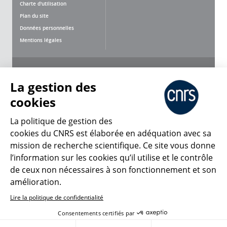
Charte d'utilisation
Plan du site
Données personnelles
Mentions légales
Nous suivre
Partager
La gestion des
cookies
La politique de gestion des
cookies du CNRS est élaborée en adéquation avec sa
CNRS Le Mag
mission de recherche scientifique. Ce site vous donne
l’information sur les cookies qu’il utilise et le contrôle
de ceux non nécessaires à son fonctionnement et son
© 2026, CNRS
amélioration.
Lire la politique de confidentialité
Créer un compte
Se connecter
Accessibilité : non conforme
Consentements certifiés par
Gestion des cookies