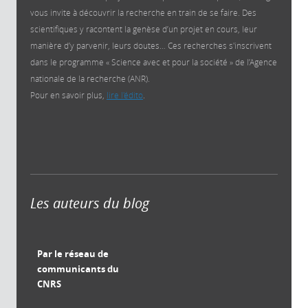
vous invite à découvrir la recherche en train de se faire. Des
scientifiques y racontent la genèse d’un projet en cours, leur
manière d’y parvenir, leurs doutes… Ces recherches s'inscrivent
dans le programme « Science avec et pour la société » de l’Agence
nationale de la recherche (ANR).
Pour en savoir plus,
lire l'édito
.
Les auteurs du blog
Par le réseau de
communicants du
CNRS