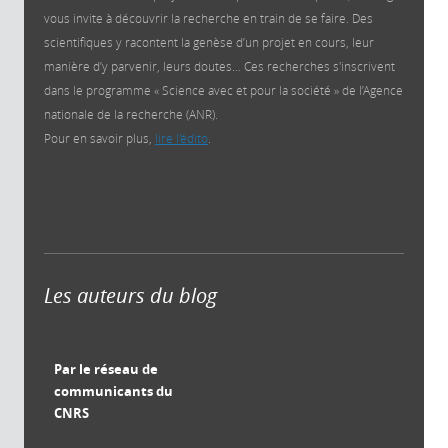
vous invite à découvrir la recherche en train de se faire. Des
scientifiques y racontent la genèse d’un projet en cours, leur
manière d’y parvenir, leurs doutes… Ces recherches s'inscrivent
dans le programme « Science avec et pour la société » de l’Agence
nationale de la recherche (ANR).
Pour en savoir plus,
lire l'édito
.
Les auteurs du blog
Par le réseau de
communicants du
CNRS