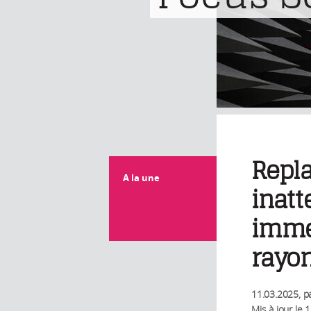
Repla
A la une
inatt
imme
rayon
11.03.2025
, p
Mis à jour le
1