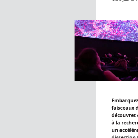
Embarquez 
faisceaux 
découvrez 
à la recher
un accéléra
dissection 