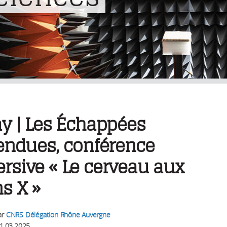
y | Les Échappées
endues, conférence
rsive « Le cerveau aux
s X »
ar
CNRS Délégation Rhône Auvergne
1.03.2025