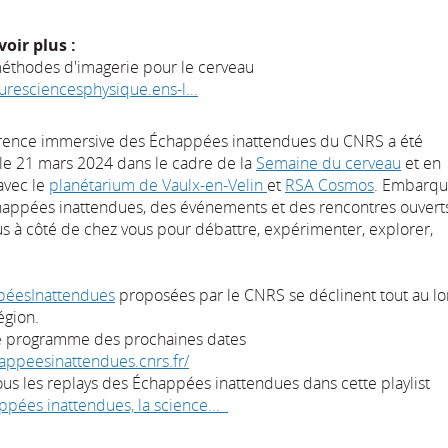
oir plus :
éthodes d'imagerie pour le cerveau
turesciencesphysique.ens-l...
rence immersive des Échappées inattendues du CNRS a été
 le 21 mars 2024 dans le cadre de la
Semaine du cerveau
et en
avec le
planétarium de Vaulx-en-Velin
et
RSA Cosmos
. Embarqu
happées inattendues, des événements et des rencontres ouvert
us à côté de chez vous pour débattre, expérimenter, explorer,
éesInattendues
proposées par le CNRS se déclinent tout au l
égion.
e programme des prochaines dates
happeesinattendues.cnrs.fr/
us les replays des Échappées inattendues dans cette playlist
ppées inattendues, la science...