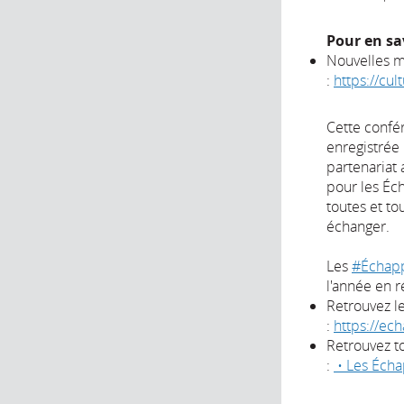
Pour en sav
Nouvelles m
:
https://cul
Cette confé
enregistrée
partenariat 
pour les Éc
toutes et to
échanger.
Les
#Échapp
l'année en r
Retrouvez l
:
https://ec
Retrouvez to
:
• Les Écha