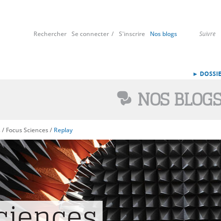
Rechercher
Se connecter
S'inscrire
Nos blogs
Suivre
► DOSSIE
NOS BLOG
s
/
Focus Sciences
/
Replay
ciences