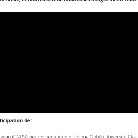
ticipation de :
veau (CNRS), neuroscientifique et Joshua Gobé (Université Cla