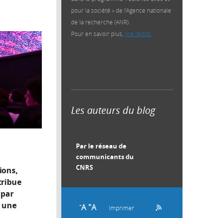
pour la société » de l’Agence nationale
de la recherche (ANR).
Pour en savoir plus,
lire l'édito
.
Les auteurs du blog
Par le réseau de
communicants du
CNRS
ions,
tribue
 par
r une
-
+
A
A
Imprimer