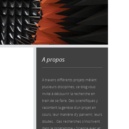
A propos
À travers différents projets mêlant
plusieurs disciplines, ce blog vous
invite à découvrir la recherche en
train de se faire. Des scientifiques y
racontent la genèse d’un projet en
cours, leur manière d’y parvenir, leurs
doutes… Ces recherches s'inscrivent
dans le programme « Science avec et