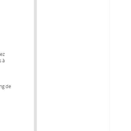
ez
s à
ong de