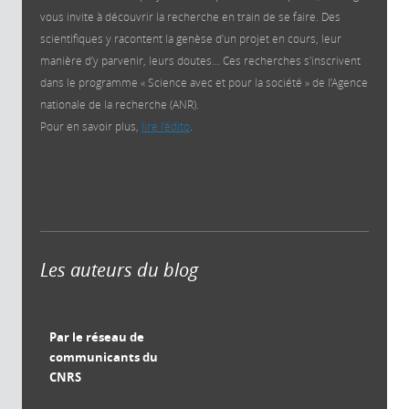
vous invite à découvrir la recherche en train de se faire. Des
scientifiques y racontent la genèse d’un projet en cours, leur
manière d’y parvenir, leurs doutes… Ces recherches s'inscrivent
dans le programme « Science avec et pour la société » de l’Agence
nationale de la recherche (ANR).
Pour en savoir plus,
lire l'édito
.
Les auteurs du blog
Par le réseau de
communicants du
CNRS