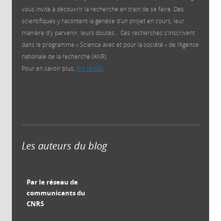
vous invite à découvrir la recherche en train de se faire. Des
scientifiques y racontent la genèse d’un projet en cours, leur
manière d’y parvenir, leurs doutes… Ces recherches s'inscrivent
dans le programme « Science avec et pour la société » de l’Agence
nationale de la recherche (ANR).
Pour en savoir plus,
lire l'édito
.
Les auteurs du blog
Par le réseau de
communicants du
CNRS