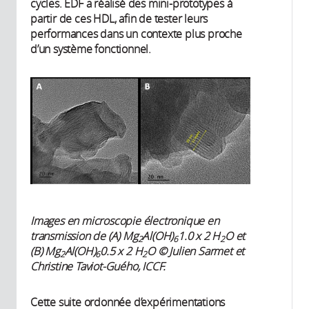
cycles. EDF a réalisé des mini-prototypes à
partir de ces HDL, afin de tester leurs
performances dans un contexte plus proche
d’un système fonctionnel.
Images en microscopie électronique en
transmission de (A) Mg
Al(OH)
1.0 x 2 H
O et
2
6
2
(B) Mg
Al(OH)
0.5 x 2 H
O © Julien Sarmet et
2
6
2
Christine Taviot-Guého, ICCF.
Cette suite ordonnée d’expérimentations