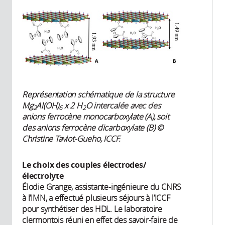
Représentation schématique de la structure
Mg
Al(OH)
x 2 H
O intercalée avec des
2
6
2
anions ferrocène monocarboxylate (A), soit
des anions ferrocène dicarboxylate (B) ©
Christine Taviot-Gueho, ICCF.
Le choix des couples électrodes/
électrolyte
Élodie Grange, assistante-ingénieure du CNRS
à l’IMN, a effectué plusieurs séjours à l’ICCF
pour synthétiser des HDL. Le laboratoire
clermontois réuni en effet des savoir-faire de