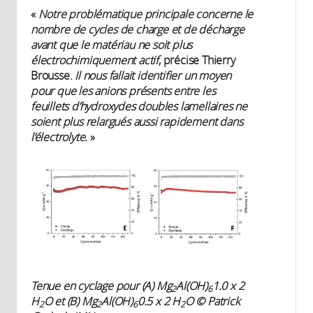
«
Notre problématique principale concerne le
nombre de cycles de charge et de décharge
avant que le matériau ne soit plus
électrochimiquement actif
, précise Thierry
Brousse.
Il nous fallait identifier un moyen
pour que les anions présents entre les
feuillets d’hydroxydes doubles lamellaires ne
soient plus relargués aussi rapidement dans
l’électrolyte.
»
Tenue en cyclage pour (A) Mg
Al(OH)
1.0 x 2
2
6
H
O et (B) Mg
Al(OH)
0.5 x 2 H
O © Patrick
2
2
6
2