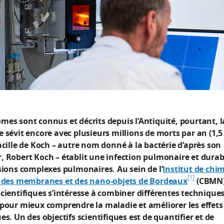
mes sont connus et décrits depuis l’Antiquité, pourtant, l
 sévit encore avec plusieurs millions de morts par an (1,
acille de Koch – autre nom donné à la bactérie d’après son
, Robert Koch – établit une infection pulmonaire et durab
sions complexes pulmonaires. Au sein de l’
Institut de chim
1
e des membranes et des nano-objets de Bordeaux
(CBMN)
cientifiques s’intéresse à combiner différentes technique
 pour mieux comprendre la maladie et améliorer les effets
es. Un des objectifs scientifiques est de quantifier et de