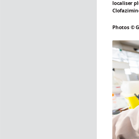
localiser p
Clofazimine
Photos © G