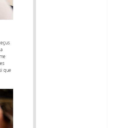
reçus
la
ome
ses
si que