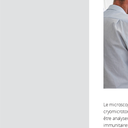
Le microscop
cryomicrotom
être analyse
immunitaires