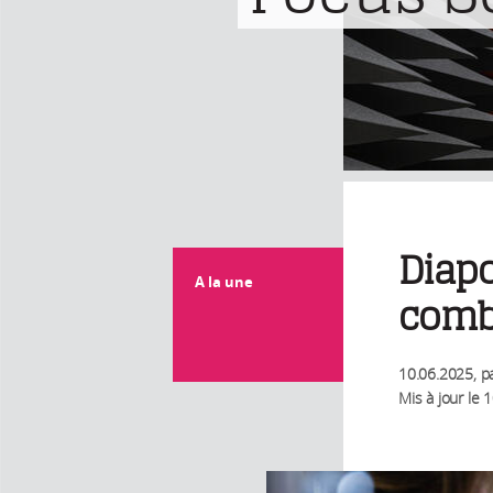
Diap
A la une
comba
10.06.2025
, p
Mis à jour le
1