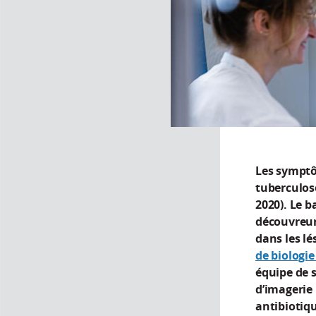
Les symptô
tuberculose
2020). Le b
découvreur
dans les lé
de biologi
équipe de s
d’imagerie
antibiotiqu