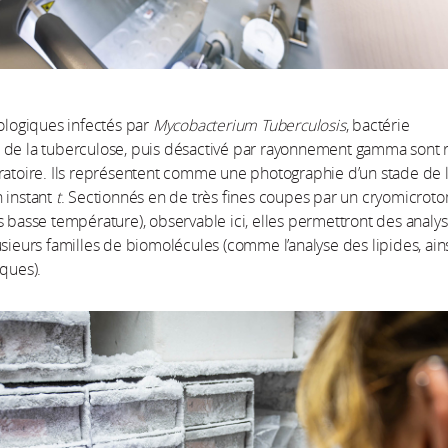
iologiques infectés par
Mycobacterium Tuberculosis
, bactérie
 de la tuberculose, puis désactivé par rayonnement gamma sont 
ratoire. Ils représentent comme une photographie d’un stade de 
 instant
t
. Sectionnés en de très fines coupes par un cryomicrot
s basse température), observable ici, elles permettront des analy
usieurs familles de biomolécules (comme l’analyse des lipides, ain
iques).