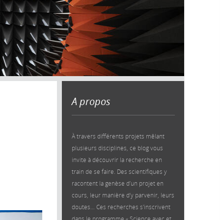
A propos
À travers différents projets mêlant
plusieurs disciplines, ce blog vous
invite à découvrir la recherche en
train de se faire. Des scientifiques y
racontent la genèse d’un projet en
cours, leur manière d’y parvenir, leurs
doutes… Ces recherches s'inscrivent
dans le programme « Science avec et