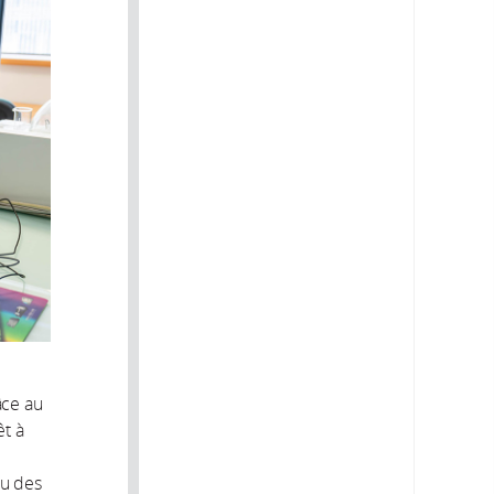
âce au
êt à
au des