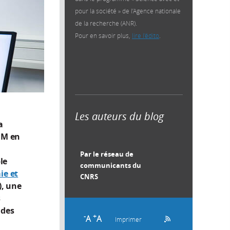
pour la société » de l’Agence nationale
de la recherche (ANR).
Pour en savoir plus,
lire l'édito
.
Les auteurs du blog
a
5 M en
Par le réseau de
le
communicants du
ie et
CNRS
, une
s
 des
-
+
A
A
Imprimer