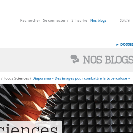
Rechercher
Se connecter
S'inscrire
Nos blogs
Suivre
► DOSSIE
NOS BLOG
s
/
Focus Sciences
/
Diaporama « Des images pour combattre la tuberculose »
ciences