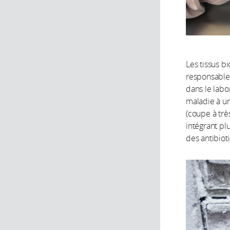
Les tissus b
responsable
dans le labo
maladie à un
(coupe à trè
intégrant pl
des antibiot