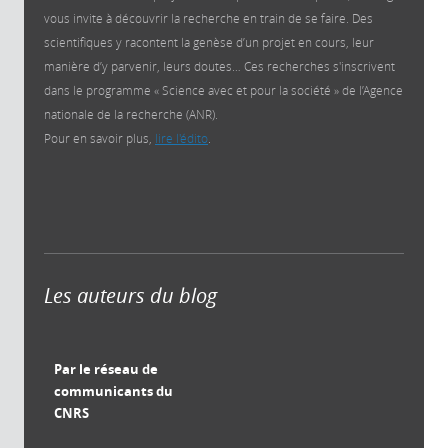
vous invite à découvrir la recherche en train de se faire. Des
scientifiques y racontent la genèse d’un projet en cours, leur
manière d’y parvenir, leurs doutes… Ces recherches s'inscrivent
dans le programme « Science avec et pour la société » de l’Agence
nationale de la recherche (ANR).
Pour en savoir plus,
lire l'édito
.
Les auteurs du blog
Par le réseau de
communicants du
CNRS