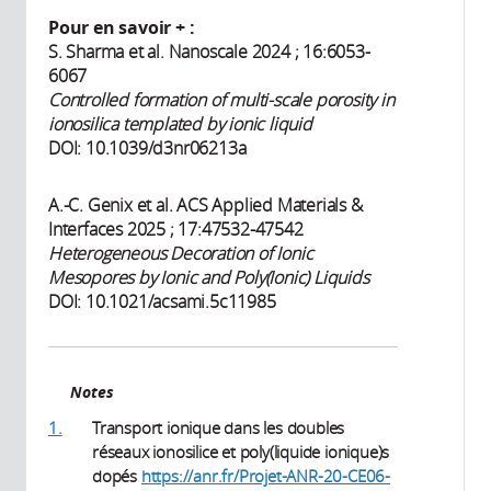
Pour en savoir + :
S. Sharma et al. Nanoscale 2024 ; 16:6053-
6067
Controlled formation of multi-scale porosity in
ionosilica templated by ionic liquid
DOI: 10.1039/d3nr06213a
A.-C. Genix et al. ACS Applied Materials &
Interfaces 2025 ; 17:47532-47542
Heterogeneous Decoration of Ionic
Mesopores by Ionic and Poly(Ionic) Liquids
DOI: 10.1021/acsami.5c11985
Notes
1.
Transport ionique dans les doubles
réseaux ionosilice et poly(liquide ionique)s
dopés
https://anr.fr/Projet-ANR-20-CE06-