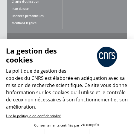
Charte d'utilisation
Plan du site
Données personnelles
Mentions légales
Nous suivre
Partager
La gestion des
cookies
La politique de gestion des
cookies du CNRS est élaborée en adéquation avec sa
CNRS Le Mag
mission de recherche scientifique. Ce site vous donne
l’information sur les cookies qu’il utilise et le contrôle
de ceux non nécessaires à son fonctionnement et son
© 2026, CNRS
amélioration.
Lire la politique de confidentialité
Créer un compte
Se connecter
Accessibilité : non conforme
Consentements certifiés par
Gestion des cookies