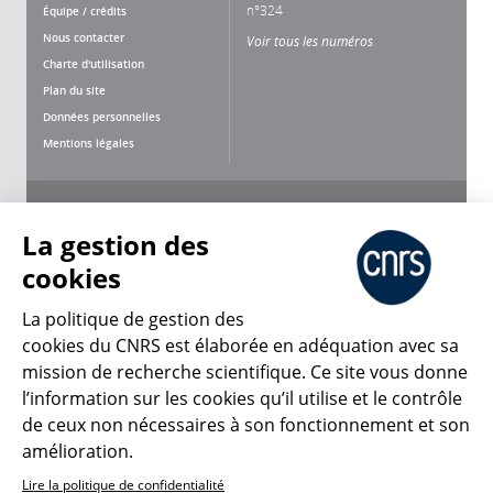
n°324
Équipe / crédits
Nous contacter
Voir tous les numéros
Charte d'utilisation
Plan du site
Données personnelles
Mentions légales
Nous suivre
Partager
La gestion des
cookies
La politique de gestion des
cookies du CNRS est élaborée en adéquation avec sa
CNRS Le Mag
mission de recherche scientifique. Ce site vous donne
l’information sur les cookies qu’il utilise et le contrôle
de ceux non nécessaires à son fonctionnement et son
© 2026, CNRS
amélioration.
Lire la politique de confidentialité