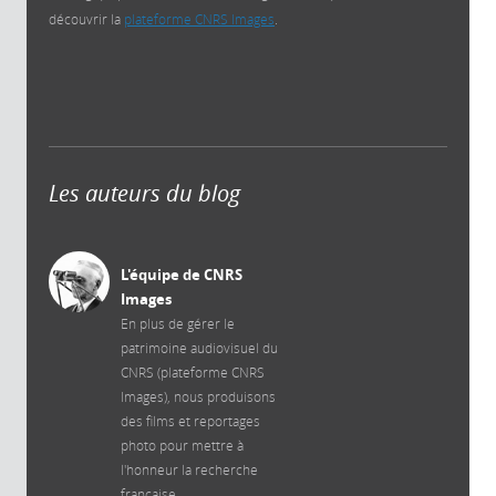
découvrir la
plateforme CNRS Images
.
Les auteurs du blog
L'équipe de CNRS
Images
En plus de gérer le
patrimoine audiovisuel du
CNRS (plateforme CNRS
Images), nous produisons
des films et reportages
photo pour mettre à
l'honneur la recherche
française.