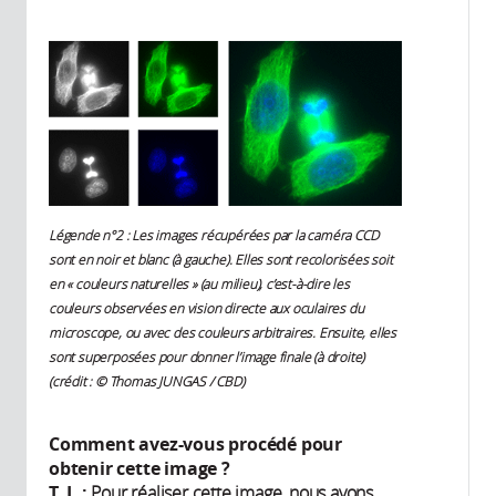
Légende n°2 : Les images récupérées par la caméra CCD
sont en noir et blanc (à gauche). Elles sont recolorisées soit
en « couleurs naturelles » (au milieu), c’est-à-dire les
couleurs observées en vision directe aux oculaires du
microscope, ou avec des couleurs arbitraires. Ensuite, elles
sont superposées pour donner l’image finale (à droite)
(crédit : © Thomas JUNGAS / CBD)
Comment avez-vous procédé pour
obtenir cette image ?
T. J. :
Pour réaliser cette image, nous avons