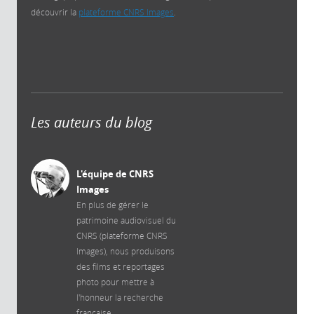
découvrir la
plateforme CNRS Images
.
Les auteurs du blog
L'équipe de CNRS
Images
En plus de gérer le
patrimoine audiovisuel du
CNRS (plateforme CNRS
Images), nous produisons
des films et reportages
photo pour mettre à
l'honneur la recherche
française.