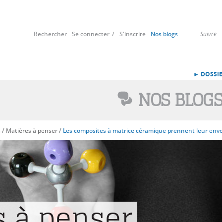
Rechercher
Se connecter
S'inscrire
Nos blogs
Suivre
► DOSSIE
NOS BLOG
s
/
Matières à penser
/
Les composites à matrice céramique prennent leur envo
s à penser