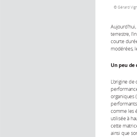
Gérard Vig
Aujourd'hui,
terrestre, l’
courte duré
modérées, l
Un peu de 
L’origine d
performance
organiques 
performants 
comme les é
utilisée à h
cette matric
ainsi que so