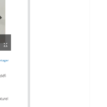
rtager
défi
turel