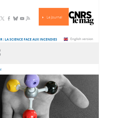
Le Journal
RSS
English version
R : LA SCIENCE FACE AUX INCENDIES
S
l