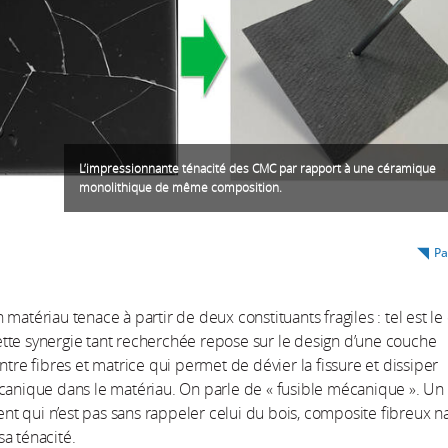
L’impressionnante ténacité des CMC par rapport à une céramique
monolithique de même composition.
Pa
matériau tenace à partir de deux constituants fragiles : tel est le 
te synergie tant recherchée repose sur le design d’une couche
entre fibres et matrice qui permet de dévier la fissure et dissiper
canique dans le matériau. On parle de « fusible mécanique ». Un
 qui n’est pas sans rappeler celui du bois, composite fibreux na
a ténacité.