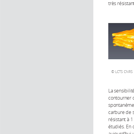
très résista
LCTS CNRS
La sensibili
contourner c
spontanément
carbure de s
résistant à 
étudiés. En 
aujourd’hui 