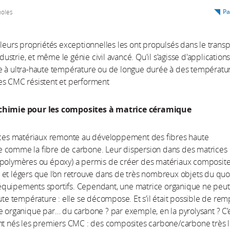
Pa
noles
 leurs propriétés exceptionnelles les ont propulsés dans le transp
industrie, et même le génie civil avancé. Qu'il s'agisse d'application
e à ultra-haute température ou de longue durée à des températu
es CMC résistent et performent
chimie pour les composites à matrice céramique
e ces matériaux remonte au développement des fibres haute
 comme la fibre de carbone. Leur dispersion dans des matrices
(polymères ou époxy) a permis de créer des matériaux composites
et légers que l’on retrouve dans de très nombreux objets du quo
quipements sportifs. Cependant, une matrice organique ne peut
aute température : elle se décompose. Et s’il était possible de rem
e organique par… du carbone ? par exemple, en la pyrolysant ? C’
nt nés les premiers CMC : des composites carbone/carbone très l