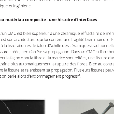
ique et ingénierie.
 au matériau composite : une histoire d’interfaces
 qu’un CMC est bien supérieur à une céramique réfractaire de mê
est son architecture, qui lui confère une fragilité bien moindre. En
 à la fissuration est le talon d’Achille des céramiques traditionnelle
issure créée, rien n’arrête sa propagation. Dans un CMC, si l’on choi
t la façon dont la fibre et la matrice sont reliées, une fissure dan
traîne plus automatiquement la rupture des fibres. Bien au contrai
nt la fissure et ralentissent sa propagation. Plusieurs fissures peu
et on parle alors d’endommagement progressif.