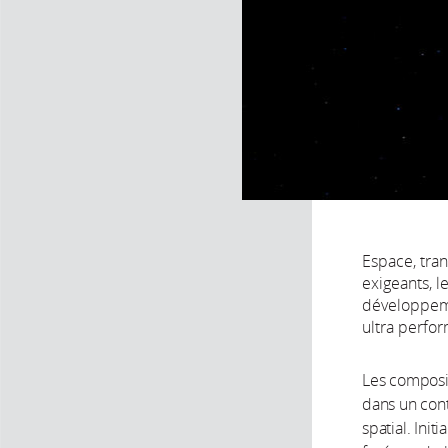
Espace, tran
exigeants, 
développeme
ultra perfo
Les composi
dans un cont
spatial. Ini