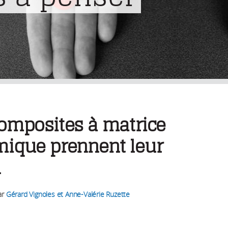
omposites à matrice
mique prennent leur
l
ar
Gérard Vignoles et Anne-Valérie Ruzette