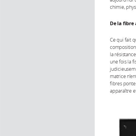
chimie, phys
De la fibre
Ce qui fait
composition 
la résistance
une fois la f
judicieusemen
matrice n’en
fibres ponte
apparaître 