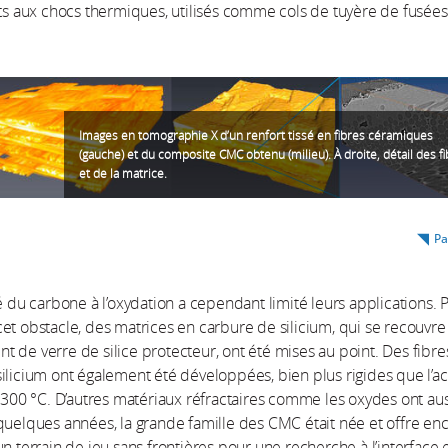
nts aux chocs thermiques, utilisés comme cols de tuyère de fusées
Images en tomographie X d’un renfort tissé en fibres céramiques
(gauche) et du composite CMC obtenu (milieu). À droite, détail des f
et de la matrice.
Pa
té du carbone à l’oxydation a cependant limité leurs applications. 
et obstacle, des matrices en carbure de silicium, qui se recouvre
 de verre de silice protecteur, ont été mises au point. Des fibre
ilicium ont également été développées, bien plus rigides que l’ac
1 300 °C. D’autres matériaux réfractaires comme les oxydes ont aus
quelques années, la grande famille des CMC était née et offre en
un terrain de jeu sans frontières pour une recherche à l’interface 