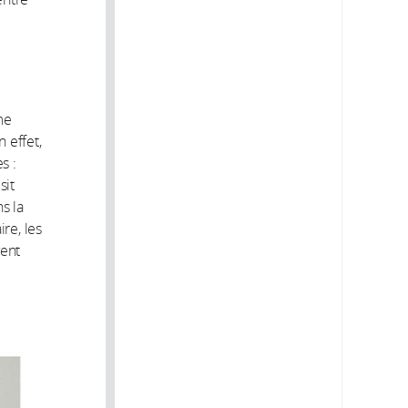
me
 effet,
s :
sit
s la
re, les
vent