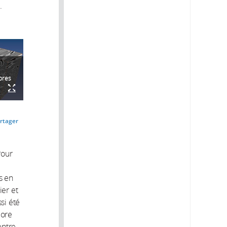
.
ibres
rtager
Pour
s en
ier et
si été
core
entre