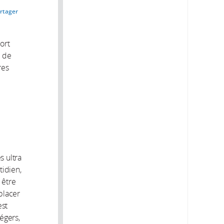
rtager
ort
s de
res
 ultra
tidien,
 être
placer
est
égers,