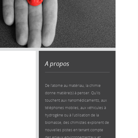
A propos
De l’atome au matériau, la chimie
donne matière(s) à penser. Qu'ils
touchent aux nanomédicaments, aux
téléphones mobiles, aux véhicules à
hydrogène ou à l’utilisation de la
biomasse, des chimistes explorent de
nouvelles pistes en tenant compte
des enjeux environnementaux et