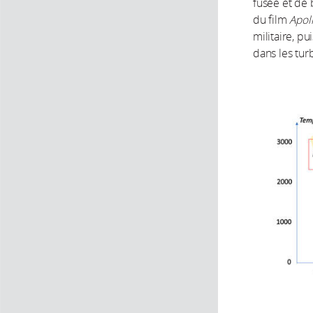
fusée et de
du film
Apoll
militaire, pu
dans les turb