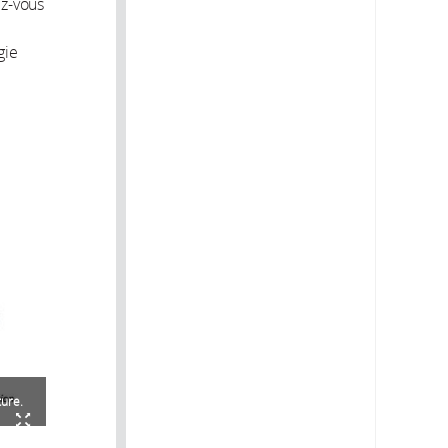
ez-vous
gie
ure.