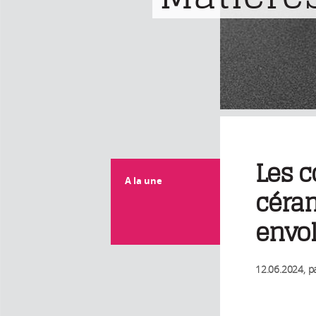
Les c
A la une
céra
envo
12.06.2024
, p