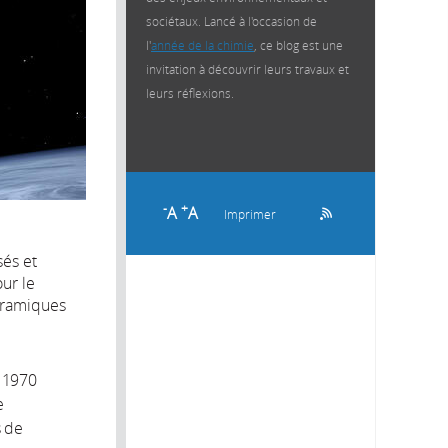
sociétaux. Lancé à l'occasion de
l'
année de la chimie
, ce blog est une
invitation à découvrir leurs travaux et
leurs réflexions.
-
+
A
A
Imprimer
sés et
ur le
céramiques
 1970
e
s de