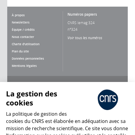
Numéros papiers
À propos
Newsletters
CNRS lemag 324
n°324
Équipe / crédits
Nous contacter
Voir tous les numéros
Charte d'utilisation
Plan du site
Données personnelles
Mentions légales
Nous suivre
Partager
La gestion des
cookies
La politique de gestion des
cookies du CNRS est élaborée en adéquation avec sa
mission de recherche scientifique. Ce site vous donne
CNRS Le Mag