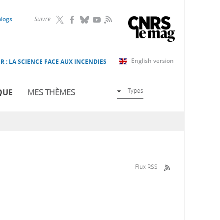
RSS
blogs
Suivre
English version
R : LA SCIENCE FACE AUX INCENDIES
Types
QUE
MES THÈMES
Flux RSS