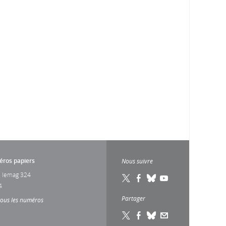
ros papiers
Nous suivre
 lemag 324
4
Partager
tous les numéros