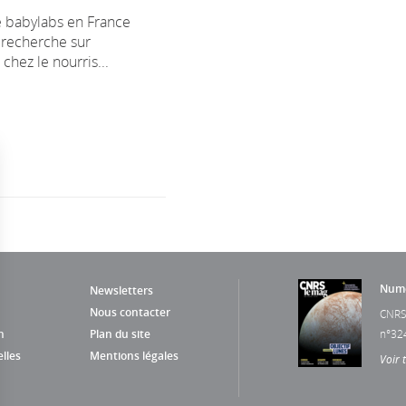
e babylabs en France
a recherche sur
 chez le nourris...
Numé
Newsletters
Nous contacter
CNRS
n
Plan du site
n°32
lles
Mentions légales
Voir 