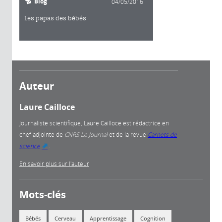
Blog
04/05/2016
Les papas des bébés
Auteur
Laure Cailloce
Journaliste scientifique, Laure Cailloce est rédactrice en
chef adjointe
de
CNRS Le Journal
et de la revue
Carnets de
science
.
(link is external)
En savoir plus sur l'auteur
Mots-clés
Bébés
Cerveau
Apprentissage
Cognition