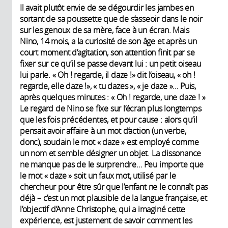
Il avait plutôt envie de se dégourdir les jambes en
sortant de sa poussette que de s’asseoir dans le noir
sur les genoux de sa mère, face à un écran. Mais
Nino, 14 mois, a la curiosité de son âge et après un
court moment d’agitation, son attention finit par se
fixer sur ce qu’il se passe devant lui : un petit oiseau
lui parle. « Oh ! regarde, il daze !» dit l’oiseau, « oh !
regarde, elle daze !», « tu dazes », « je daze »… Puis,
après quelques minutes : « Oh ! regarde, une daze ! »
Le regard de Nino se fixe sur l’écran plus longtemps
que les fois précédentes, et pour cause : alors qu’il
pensait avoir affaire à un mot d’action (un verbe,
donc), soudain le mot « daze » est employé comme
un nom et semble désigner un objet. La dissonance
ne manque pas de le surprendre… Peu importe que
le mot « daze » soit un faux mot, utilisé par le
chercheur pour être sûr que l’enfant ne le connaît pas
déjà – c’est un mot plausible de la langue française, et
l’objectif d’Anne Christophe, qui a imaginé cette
expérience, est justement de savoir comment les