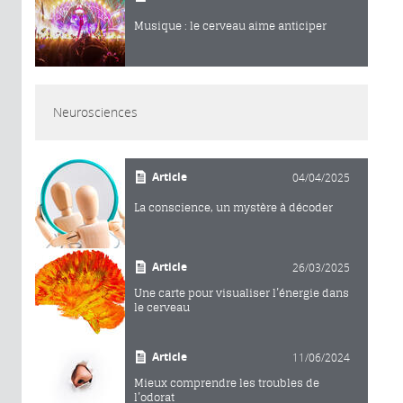
Musique : le cerveau aime anticiper
Neurosciences
Article
04/04/2025
La conscience, un mystère à décoder
Article
26/03/2025
Une carte pour visualiser l’énergie dans
le cerveau
Article
11/06/2024
Mieux comprendre les troubles de
l’odorat