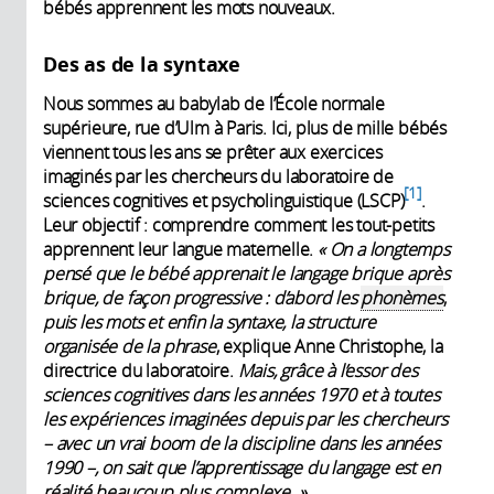
bébés apprennent les mots nouveaux.
Des as de la syntaxe
Nous sommes au babylab de l’École normale
supérieure, rue d’Ulm à Paris. Ici, plus de mille bébés
viennent tous les ans se prêter aux exercices
imaginés par les chercheurs du laboratoire de
1
sciences cognitives et psycholinguistique (LSCP)
.
Leur objectif : comprendre comment les tout-petits
apprennent leur langue maternelle.
« On a longtemps
pensé que le bébé apprenait le langage brique après
brique, de façon progressive : d’abord les
phonèmes
,
puis les mots et enfin la syntaxe, la structure
organisée de la phrase
, explique Anne Christophe, la
directrice du laboratoire.
Mais, grâce à l’essor des
sciences cognitives dans les années 1970 et à toutes
les expériences imaginées depuis par les chercheurs
– avec un vrai boom de la discipline dans les années
1990 –, on sait que l’apprentissage du langage est en
réalité beaucoup plus complexe. »