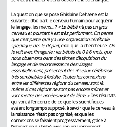
La question que se pose Ghislaine Dehaene est la
suivante : d’où part le cerveau humain pour acquérir
le langage, les maths… ?
« Le bébé n’a pas un gros
cerveau et pourtant il est très performant. On pense
que c’est parce qu’il y a une organisation cérébrale
spécifique dès le départ,
explique la chercheuse.
On
le voit avec l’imagerie : les bébés de 0 à 6 mois, que
nous observons dans des tâches d’acquisition du
langage et de reconnaissance des visages
essentiellement, présentent des réseaux cérébraux
très semblables à l’adulte. Toutes les connexions
entre les différentes régions du cerveau sont là,
même si ces régions ne sont pas encore mûres et
vont mettre des années avant de l’être. »
Des résultats
qui vont à l’encontre de ce que les scientifiques
avaient longtemps supposé, à savoir que le cerveau à
la naissance n’était pas organisé, et que les
connexions se faisaient progressivement, grâce à
l’interaction du bébé avec son environnement.