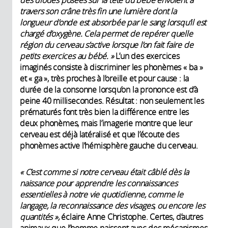
travers son crâne très fin une lumière dont la
longueur d’onde est absorbée par le sang lorsqu’il est
chargé d’oxygène. Cela permet de repérer quelle
région du cerveau s’active lorsque l’on fait faire de
petits exercices au bébé. »
L’un des exercices
imaginés consiste à discriminer les phonèmes « ba »
et « ga », très proches à l’oreille et pour cause : la
durée de la consonne lorsqu’on la prononce est d’à
peine 40 millisecondes. Résultat : non seulement les
prématurés font très bien la différence entre les
deux phonèmes, mais l’imagerie montre que leur
cerveau est déjà latéralisé et que l’écoute des
phonèmes active l’hémisphère gauche du cerveau.
« C’est comme si notre cerveau était câblé dès la
naissance pour apprendre les connaissances
essentielles à notre vie quotidienne, comme le
langage, la reconnaissance des visages, ou encore les
quantités »,
éclaire Anne Christophe. Certes, d’autres
animaux que l’homme naissent avec des mécanismes