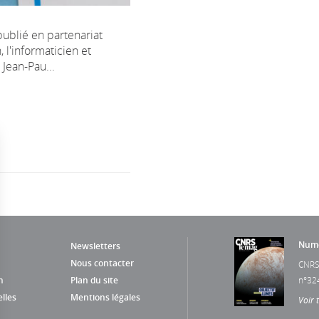
publié en partenariat
, l'informaticien et
Jean-Pau...
Numé
Newsletters
Nous contacter
CNRS
n
Plan du site
n°32
lles
Mentions légales
Voir 