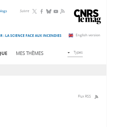
RSS
blogs
Suivre
English version
R : LA SCIENCE FACE AUX INCENDIES
Types
QUE
MES THÈMES
Flux RSS