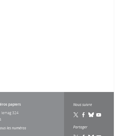
ros papiers
Nous suivre
 lemag 324
4
Partager
tous les numéros