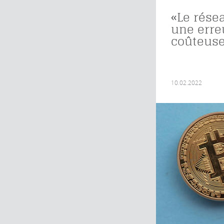
«Le résea
une erre
coûteuse
10.02.2022