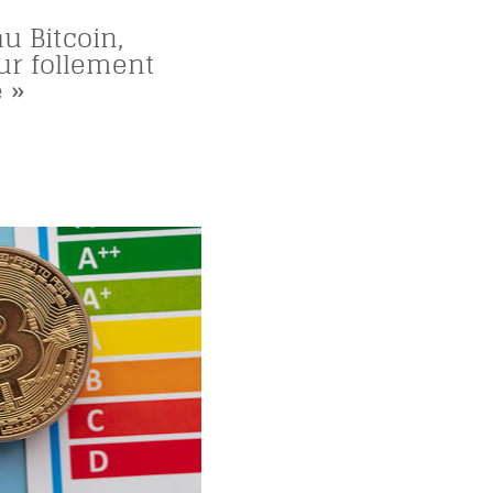
u Bitcoin,
ur follement
 »