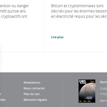
ention ou danger
Bitcoin et cryptomonnaies sont
entôt quinze ans
décriés pour les énormes besoin
s cryptoactifs ont
en électricité requis pour les sécu
Lire plus
Numé
Newsletters
Nous contacter
CNRS
n
Plan du site
n°32
lles
Mentions légales
Voir 