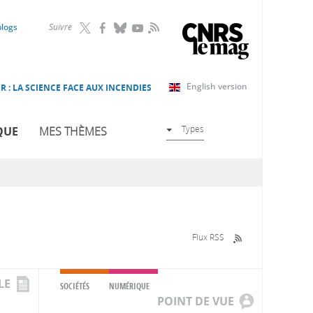
RSS
blogs
Suivre
English version
R : LA SCIENCE FACE AUX INCENDIES
Types
QUE
MES THÈMES
Flux RSS
LE
SOCIÉTÉS
NUMÉRIQUE
POINT DE VUE