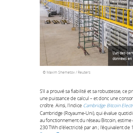
L’un des cen
données en R
Maxim Shemetov / Reuters
S’il a prouvé sa fiabilité et sa robustesse, ce 
une puissance de calcul – et donc une conso
croître. Ainsi, l'indice
Cambridge Bitcoin Elect
Cambridge (Royaume-Uni), qui évalue quotid
au fonctionnement du réseau Bitcoin, estime 
230 TWh d'électricité par an ; l'équivalent de