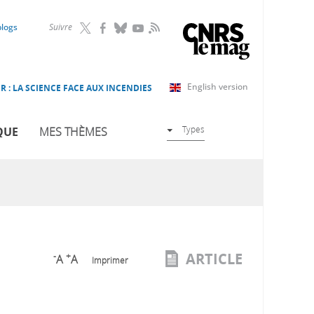
RSS
blogs
Suivre
English version
R : LA SCIENCE FACE AUX INCENDIES
Types
QUE
MES THÈMES
ARTICLE
-
+
A
A
Imprimer