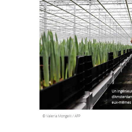
Un ingénieur
d’Amsterdam 
eux-mêmes a
Valeria Mongelli / AFP