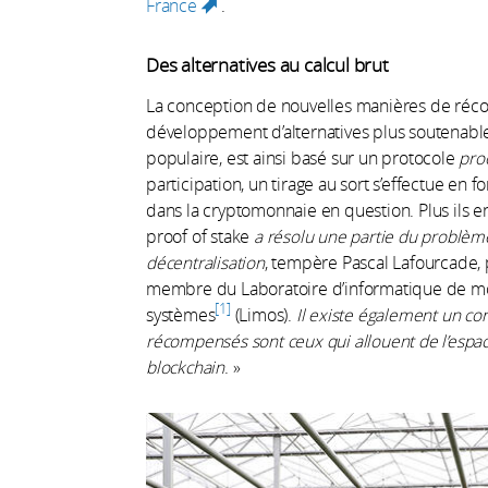
France
.
(link is external)
Des alternatives au calcul brut
La conception de nouvelles manières de réco
développement d’alternatives plus soutenabl
populaire, est ainsi basé sur un protocole
pro
participation, un tirage au sort s’effectue en
dans la cryptomonnaie en question. Plus ils en 
proof of stake
a résolu une partie du problème
décentralisation
, tempère Pascal Lafourcade, 
membre du Laboratoire d’informatique de mod
1
systèmes
(Limos).
Il existe également un co
récompensés sont ceux qui allouent de l’espa
blockchain
. »