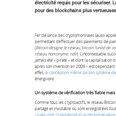
électricité requis pour les sécuriser.
pour des blockchains plus vertueuses
Fer de lance des cryptomonnaies (aussi appelée
permettant d’effectuer des paiements de pair
(
Bitcoin désigne le réseau, bitcoin l’unité de 
réseau homonyme, ndlr
). L’incontestable succ
jamais été « piraté » et dont la capitalisation 
après son invention en 2009 – est cependant
effet,
la conception même de son système de 
énergivore.
Un système de vérification très fiable mai
Comme tous les cryptoactifs, le réseau Bitcoin
partagé et inviolable où sont enregistrées tout
La sécurité, l’inviolabilité et la décentralisati