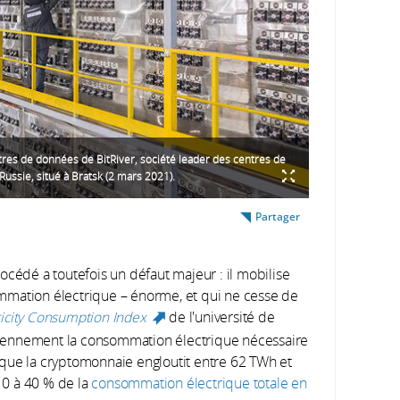
tres de données de BitRiver, société leader des centres de
ussie, situé à Bratsk (2 mars 2021).
Partager
procédé a toutefois un défaut majeur : il mobilise
mmation électrique – énorme, et qui ne cesse de
ricity Consumption Index
de l'université de
(link is external)
iennement la consommation électrique nécessaire
que la cryptomonnaie engloutit entre 62 TWh et
 10 à 40 % de la
consommation électrique totale en