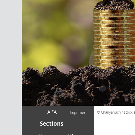
-
+
A
A
Chanyanuch / stock
Imprimer
Sections