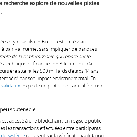
 La recherche explore de nouvelles pistes
.
s cryptoactifs), le Bitcoin est un réseau
 à pair via Internet sans impliquer de banques
compte de la cryptomonnaie qui repose sur le
ès technique et financier de Bitcoin – qui n’a
boursière atteint les 500 milliards d’euros 14 ans
 tempéré par son impact environnemental. En
validation
exploite un protocole particulièrement
s peu soutenable
 est adossé à une blockchain : un registre public
es les transactions effectuées entre participants.
on du système
reposent sur la vérification/validation