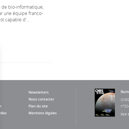
l de bio-informatique,
ar une équipe franco-
st capable d’...
Numé
Newsletters
Nous contacter
CNRS
n
Plan du site
n°32
lles
Mentions légales
Voir 