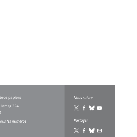
ros papiers
Nous suivre
 lemag 324
4
Partager
tous les numéros