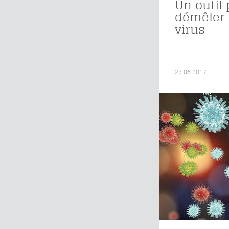
Un outil
démêler 
virus
27.06.2017