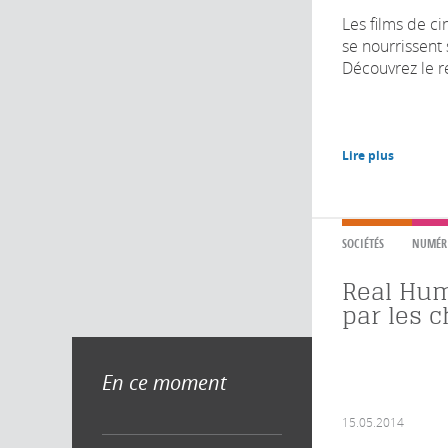
Les films de ci
se nourrissent
Découvrez le r
Lire plus
SOCIÉTÉS
NUMÉR
Real Hu
par les c
En ce moment
15.05.2014