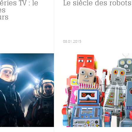
éries TV : le
Le siècle des robots
es
urs
08.01.2015