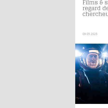
Films & s
regard d
cherche
09.05.2025