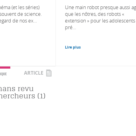
néma (et les séries)
Une main robot presque aussi ag
 souvent de science.
que les nôtres, des robots «
egard de nos ex...
extension » pour les adolescents
pré...
Lire plus
ARTICLE
IQUE
mans revu
hercheurs (1)