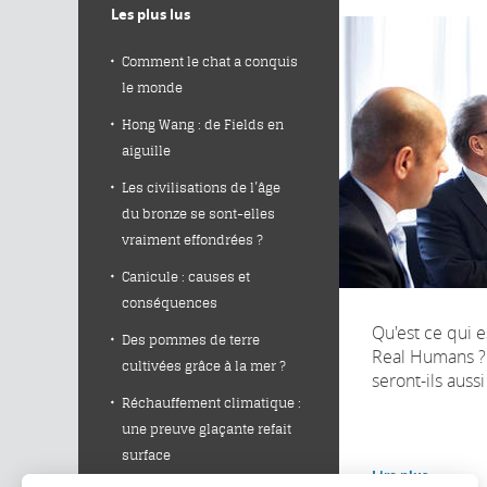
Les plus lus
Comment le chat a conquis
le monde
Hong Wang : de Fields en
aiguille
Les civilisations de l’âge
du bronze se sont-elles
vraiment effondrées ?
Canicule : causes et
conséquences
Qu'est ce qui e
Des pommes de terre
Real Humans ?
cultivées grâce à la mer ?
seront-ils auss
Réchauffement climatique :
une preuve glaçante refait
surface
Lire plus