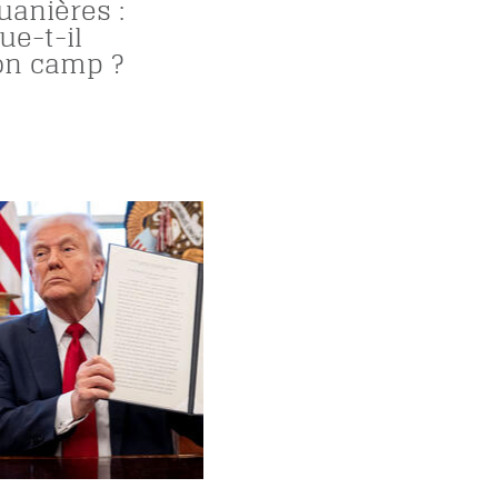
uanières :
ue-t-il
on camp ?