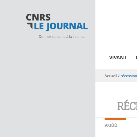
Donner du sens à la science
VIVANT
Accueil
/
récessio
Vous êtes ici
RÉC
SOCIÉTÉS