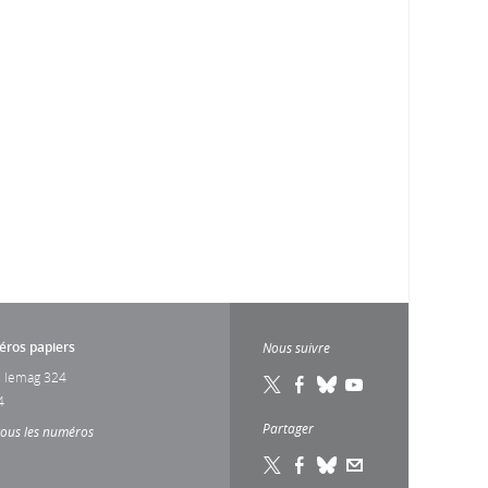
ros papiers
Nous suivre
 lemag 324
4
Partager
tous les numéros