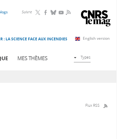
RSS
blogs
Suivre
English version
R : LA SCIENCE FACE AUX INCENDIES
Types
QUE
MES THÈMES
Flux RSS