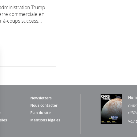
’administration Trump
uerre commerciale en
 à-coups success...
Numé
Newsletters
Nous contacter
CNRS
n
Plan du site
n°32
lles
Mentions légales
Voir 