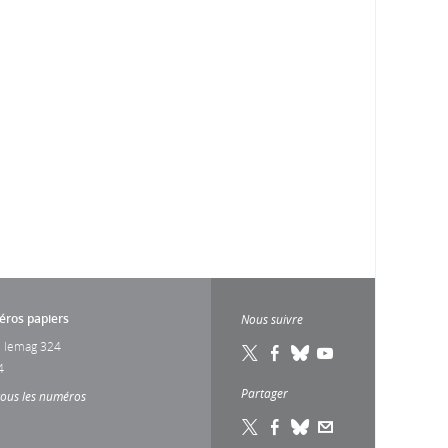
ros papiers
Nous suivre
 lemag 324
4
Partager
tous les numéros