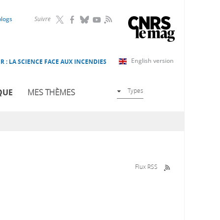
RSS
blogs
Suivre
English version
R : LA SCIENCE FACE AUX INCENDIES
Types
QUE
MES THÈMES
Flux RSS