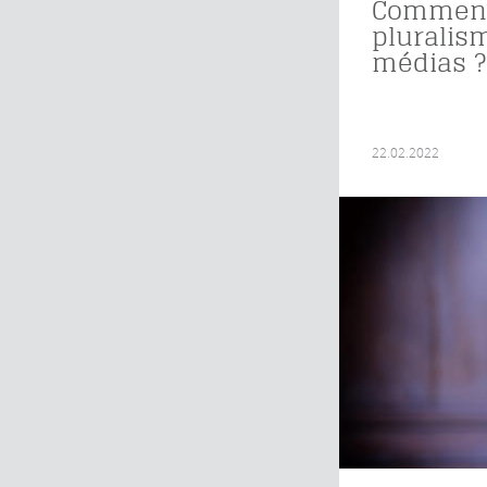
Comment
pluralis
médias ?
22.02.2022