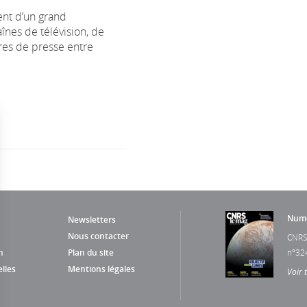
nt d’un grand
nes de télévision, de
tres de presse entre
Numé
Newsletters
Nous contacter
CNRS
n
Plan du site
n°32
lles
Mentions légales
Voir 