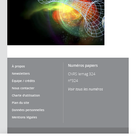
Numéros papiers
À propos
Newsletters
CNRS lemag 324
n°324
Équipe / crédits
Nous contacter
Voir tous les numéros
Charte d'utilisation
Plan du site
Données personnelles
Mentions légales
Nous suivre
Partager