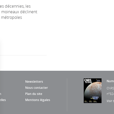
s décennies, les
e moineaux déclinent
s métropoles
Numé
Newsletters
Nous contacter
CNRS
n
Plan du site
n°32
lles
Mentions légales
Voir 