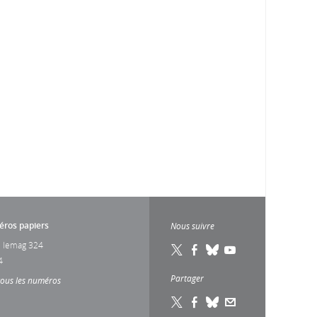
ros papiers
Nous suivre
 lemag 324
4
Partager
tous les numéros