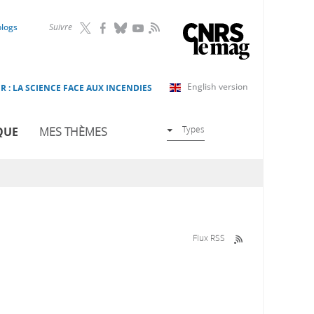
RSS
blogs
Suivre
English version
R : LA SCIENCE FACE AUX INCENDIES
Types
QUE
MES THÈMES
Flux RSS