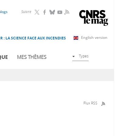
RSS
blogs
Suivre
English version
R : LA SCIENCE FACE AUX INCENDIES
Types
QUE
MES THÈMES
Flux RSS