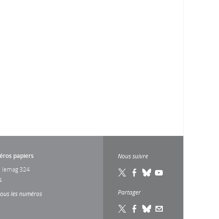
ros papiers
Nous suivre
 lemag 324
4
Partager
tous les numéros