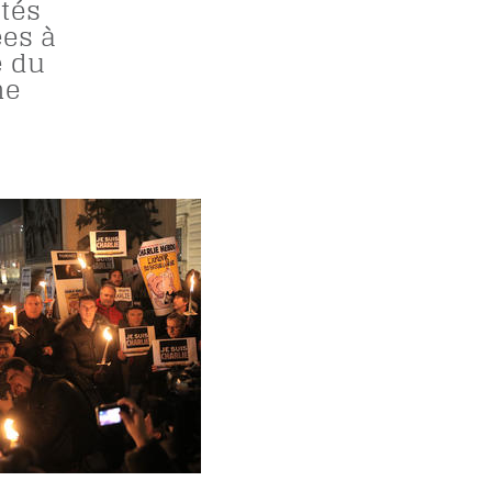
étés
es à
e du
me