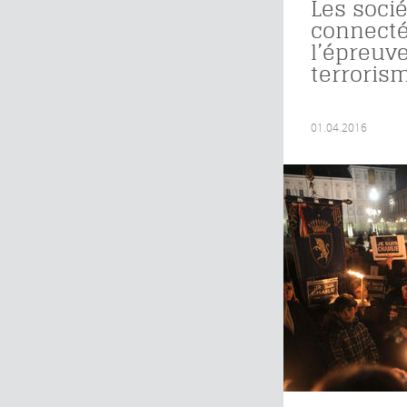
Les soci
connecté
l’épreuv
terroris
01.04.2016