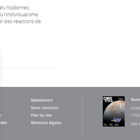
étés modernes
ù l’individualisme
ur des réactions de
Numé
Newsletters
Nous contacter
CNRS
n
Plan du site
n°32
lles
Mentions légales
Voir 