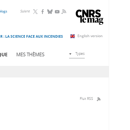
RSS
blogs
Suivre
English version
R : LA SCIENCE FACE AUX INCENDIES
Types
QUE
MES THÈMES
Flux RSS