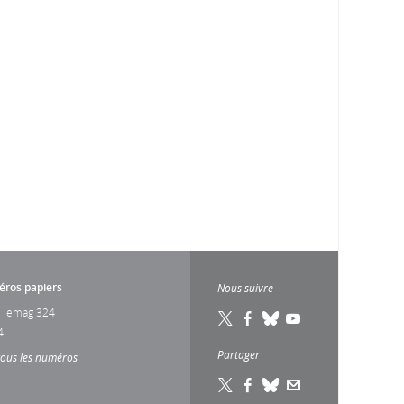
ros papiers
Nous suivre
 lemag 324
4
Partager
tous les numéros