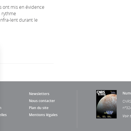
s ont mis en évidence
n rythme
nfra-lent durant le
Numé
Newsletters
Nous contacter
CNRS
n
Plan du site
n°32
lles
Mentions légales
Voir 