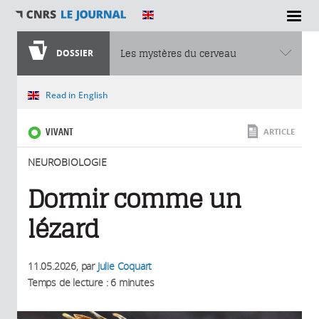
SECTIONS
DOSSIER
Les mystères du cerveau
Vous êtes ici
Read in English
VIVANT
ARTICLE
NEUROBIOLOGIE
Dormir comme un
lézard
11.05.2026
, par
Julie Coquart
Temps de lecture : 6 minutes