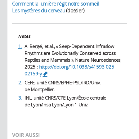
Comment la lumière régit notre sommeil
Les mystères du cerveau
(dossier)
Notes
1.
A. Bergel, et al., « Sleep-Dependent Infraslow
Rhythms are Evolutionarily Conserved across
Reptiles and Mammals », Nature Neurosciences,
2025 :
https://doi.org/10.1038/s41593-025-
02159-y
(link is external)
2.
CEFE, unité CNRS/EPHE-PSL/IRD/Univ.
de Montpellier.
3.
INL, unité CNRS/CPE Lyon/École centrale
de Lyon/Insa Lyon/Lyon 1 Univ.
VOIR AUSSI