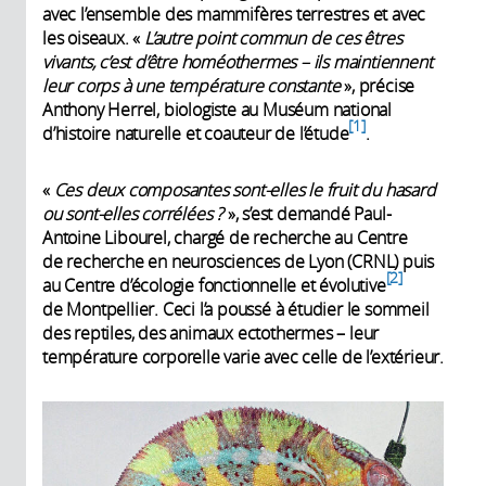
avec l’ensemble des mammifères terrestres et avec
les oiseaux. «
L’autre point commun de ces êtres
vivants, c’est d’être homéothermes – ils maintiennent
leur corps à une température constante
», précise
Anthony Herrel, biologiste au Muséum national
1
d’histoire naturelle et coauteur de l’étude
.
«
Ces deux composantes sont-elles le fruit du hasard
ou sont-elles corrélées ?
», s’est demandé Paul-
Antoine Libourel, chargé de recherche au Centre
de recherche en neurosciences de Lyon (CRNL) puis
2
au Centre d’écologie fonctionnelle et évolutive
de Montpellier. Ceci l’a poussé à étudier le sommeil
des reptiles, des animaux ectothermes – leur
température corporelle varie avec celle de l’extérieur.