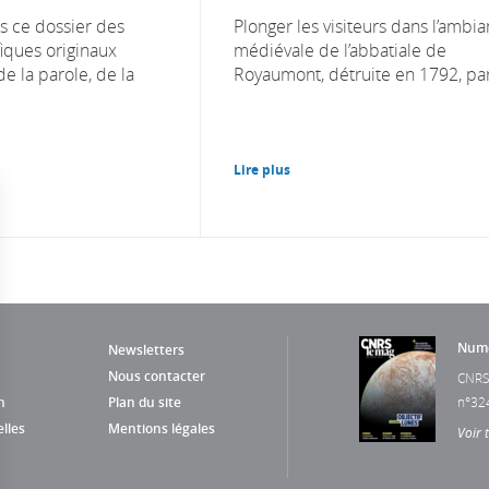
s ce dossier des
Plonger les visiteurs dans l’ambi
fiques originaux
médiévale de l’abbatiale de
e la parole, de la
Royaumont, détruite en 1792, par 
Lire plus
Numé
Newsletters
Nous contacter
CNRS
n
Plan du site
n°32
lles
Mentions légales
Voir 