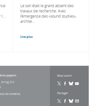
ance
Le son était le grand absent des
travaux de recherche. Avec
l...
l’émergence des «sound studies»,
archite...
Lire plus
ros papiers
Nous suivre
 lemag 324
4
Partager
tous les numéros