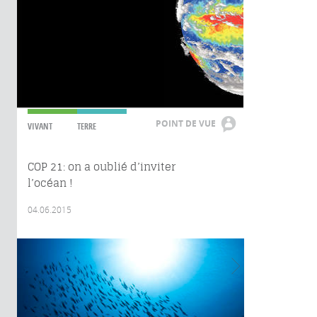
POINT DE VUE
VIVANT
TERRE
COP 21: on a oublié d’inviter
l’océan !
04.06.2015