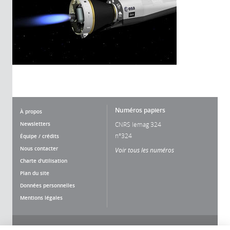
Numéros papiers
À propos
Newsletters
CNRS lemag 324
n°324
Équipe / crédits
Nous contacter
Voir tous les numéros
Charte d'utilisation
Plan du site
Données personnelles
Mentions légales
Nous suivre
Partager