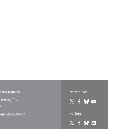
ros papiers
Nous suivre
 lemag 324
4
Partager
tous les numéros