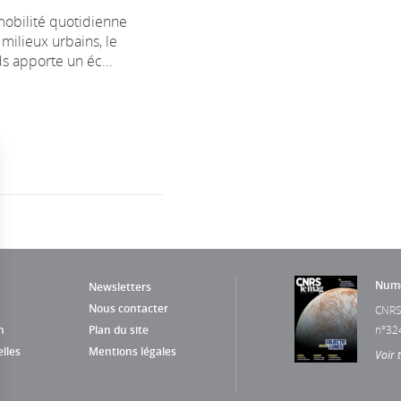
mobilité quotidienne
milieux urbains, le
s apporte un éc...
Numé
Newsletters
Nous contacter
CNRS
n
Plan du site
n°32
lles
Mentions légales
Voir 