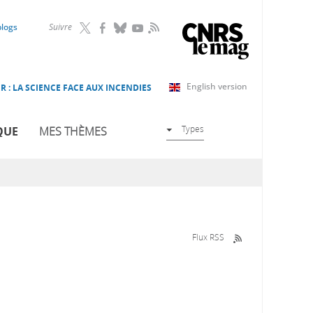
RSS
blogs
Suivre
English version
R : LA SCIENCE FACE AUX INCENDIES
Types
QUE
MES THÈMES
Flux RSS