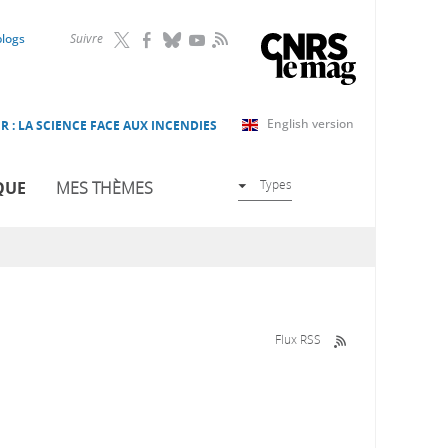
RSS
blogs
Suivre
English version
R : LA SCIENCE FACE AUX INCENDIES
Types
QUE
MES THÈMES
Flux RSS