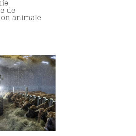
mie
ce de
tion animale