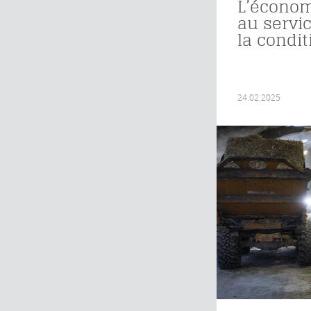
L’écono
au servi
la condi
24.02.2025