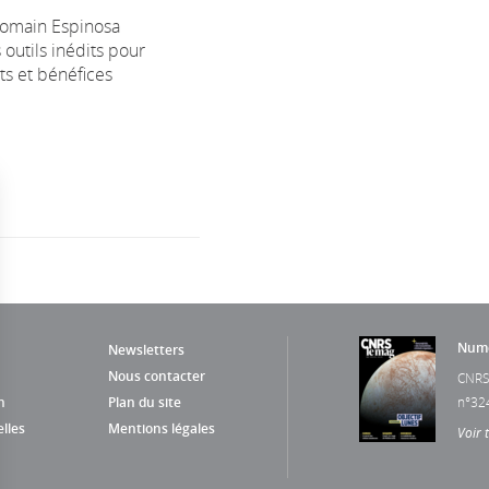
Romain Espinosa
outils inédits pour
ts et bénéfices
Numé
Newsletters
Nous contacter
CNRS
n
Plan du site
n°32
lles
Mentions légales
Voir 