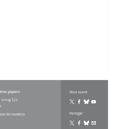
ros papiers
Nous suivre
 lemag 324
4
Partager
tous les numéros