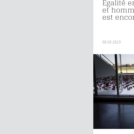
Égalité 
et homme
est encor
08.03.2023