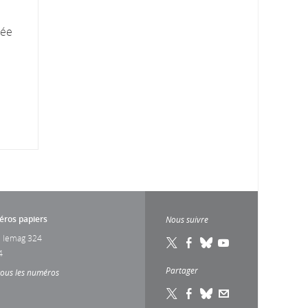
née
ros papiers
Nous suivre
 lemag 324
4
Partager
tous les numéros