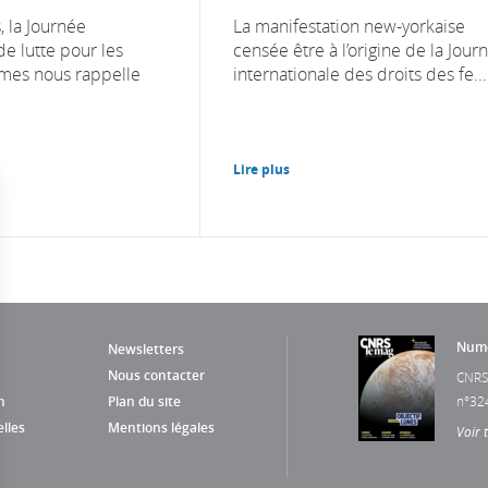
 la Journée
La manifestation new-yorkaise
de lutte pour les
censée être à l’origine de la Jour
mmes nous rappelle
internationale des droits des fe...
Lire plus
Numé
Newsletters
Nous contacter
CNRS
n
Plan du site
n°32
lles
Mentions légales
Voir 