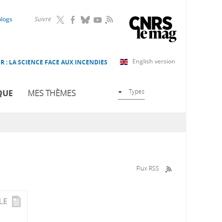
RSS
blogs
Suivre
English version
R : LA SCIENCE FACE AUX INCENDIES
Types
QUE
MES THÈMES
Flux RSS
LE