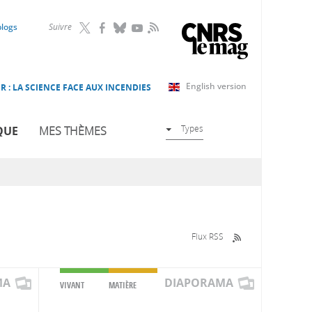
RSS
blogs
Suivre
English version
R : LA SCIENCE FACE AUX INCENDIES
Types
QUE
MES THÈMES
Flux RSS
MA
DIAPORAMA
VIVANT
MATIÈRE