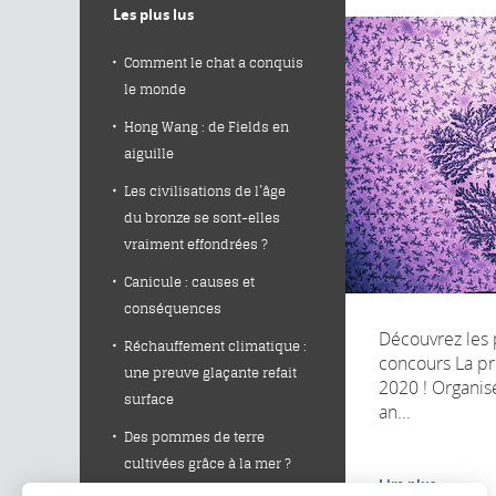
Les plus lus
Comment le chat a conquis
le monde
Hong Wang : de Fields en
aiguille
Les civilisations de l’âge
du bronze se sont-elles
vraiment effondrées ?
Canicule : causes et
conséquences
Découvrez les 
Réchauffement climatique :
concours La pr
une preuve glaçante refait
2020 ! Organis
surface
an...
Des pommes de terre
cultivées grâce à la mer ?
Lire plus