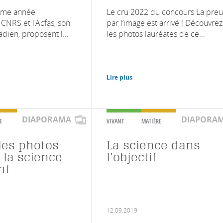
ième année
Le cru 2022 du concours La pre
 CNRS et l'Acfas, son
par l’image est arrivé ! Découvrez 
dien, proposent l...
les photos lauréates de ce...
Lire plus
DIAPORAMA
DIAPORA
E
VIVANT
MATIÈRE
lles photos
La science dans
 la science
l'objectif
nt
12.09.2019