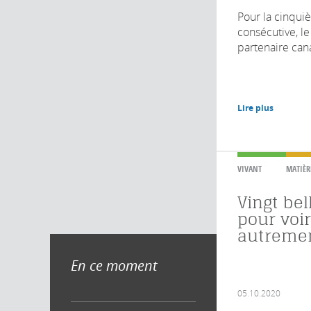
Pour la cinqu
consécutive, le
partenaire cana
Lire plus
VIVANT
MATIÈR
Vingt be
pour voir
autreme
En ce moment
05.10.2020