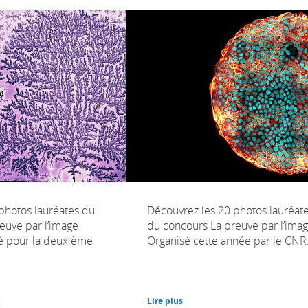
photos lauréates du
Découvrez les 20 photos lauréat
euve par l’image
du concours La preuve par l’imag
é pour la deuxième
Organisé cette année par le CNR.
Lire plus