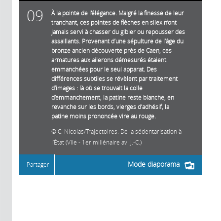
09
À la pointe de l'élégance. Malgré la finesse de leur
tranchant, ces pointes de flèches en silex n’ont
jamais servi à chasser du gibier ou repousser des
assaillants. Provenant d’une sépulture de l’âge du
bronze ancien découverte près de Caen, ces
armatures aux ailerons démesurés étaient
emmanchées pour le seul apparat. Des
différences subtiles se révèlent par traitement
d’images : là où se trouvait la colle
d’emmanchement, la patine reste blanche, en
revanche sur les bords, vierges d’adhésif, la
patine moins prononcée vire au rouge.
C. Nicolas/Trajectoires. De la sédentarisation à
l’État (VIIe - 1er millénaire av. J.-C.)
Mode diaporama
Partager