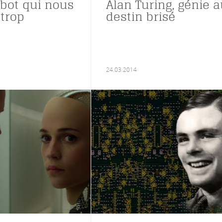
obot qui nous
Alan Turing, génie 
 trop
destin brisé
24.03.2014