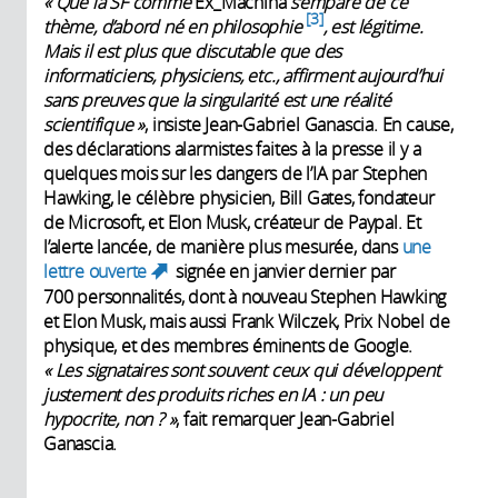
«
Que la SF comme
Ex_Machina
s’empare de ce
3
thème, d’abord né en philosophie
, est légitime.
Mais il est plus que discutable que des
informaticiens, physiciens, etc., affirment aujourd’hui
sans preuves que la singularité est une réalité
scientifique
»
, insiste Jean-Gabriel Ganascia. En cause,
des déclarations alarmistes faites à la presse il y a
quelques mois sur les dangers de l’IA par Stephen
Hawking, le célèbre physicien, Bill Gates, fondateur
de Microsoft, et Elon Musk, créateur de Paypal. Et
l’alerte lancée, de manière plus mesurée, dans
une
lettre ouverte
signée en janvier dernier par
(link is external)
700 personnalités, dont à nouveau Stephen Hawking
et Elon Musk, mais aussi Frank Wilczek, Prix Nobel de
physique, et des membres éminents de Google.
«
Les signataires sont souvent ceux qui développent
justement des produits riches en IA
: un peu
hypocrite, non
?
»
, fait remarquer Jean-Gabriel
Ganascia.