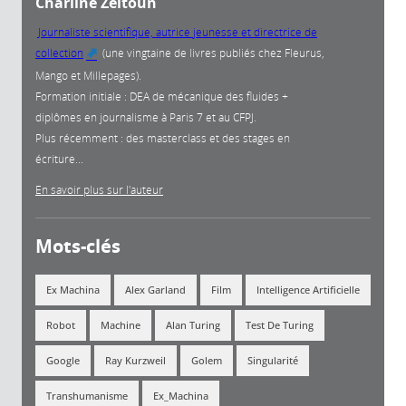
Charline Zeitoun
Journaliste scientifique, autrice jeunesse et directrice de
collection
(une vingtaine de livres publiés chez Fleurus,
(link is external)
Mango et Millepages).
Formation initiale : DEA de mécanique des fluides +
diplômes en journalisme à Paris 7 et au CFPJ.
Plus récemment : des masterclass et des stages en
écriture...
En savoir plus sur l'auteur
Mots-clés
Ex Machina
Alex Garland
Film
Intelligence Artificielle
Robot
Machine
Alan Turing
Test De Turing
Google
Ray Kurzweil
Golem
Singularité
Transhumanisme
Ex_Machina