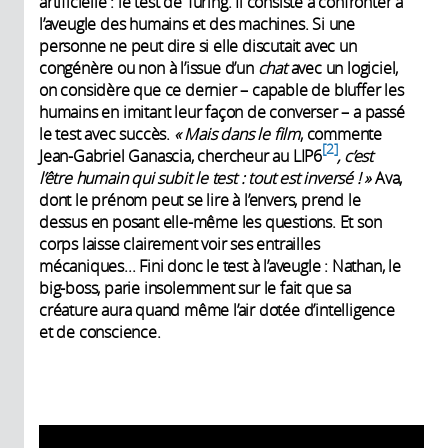
artificielle : le test de Turing. Il consiste à confronter à
l’aveugle des humains et des machines. Si une
personne ne peut dire si elle discutait avec un
congénère ou non à l’issue d’un
chat
avec un logiciel,
on considère que ce dernier – capable de bluffer les
humains en imitant leur façon de converser – a passé
le test avec succès.
«
Mais dans le film
, commente
2
Jean-Gabriel Ganascia, chercheur au LIP6
, c’est
l’être humain qui subit le test
: tout est inversé
!
»
Ava,
dont le prénom peut se lire à l’envers, prend le
dessus en posant elle-même les questions. Et son
corps laisse clairement voir ses entrailles
mécaniques... Fini donc le test à l’aveugle : Nathan, le
big-boss, parie insolemment sur le fait que sa
créature aura quand même l’air dotée d’intelligence
et de conscience.