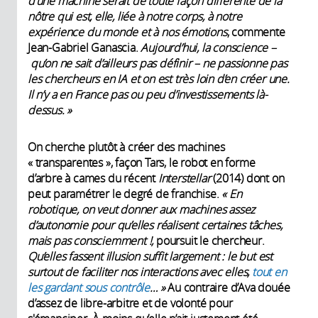
d’une machine serait de toute façon différente de la
nôtre qui est, elle, liée à notre corps, à notre
expérience du monde et à nos émotions
, commente
Jean-Gabriel Ganascia.
Aujourd’hui, la conscience –
qu’on ne sait d’ailleurs pas définir
– ne passionne pas
les chercheurs en
IA et on est très loin d’en créer une.
Il n’y a en France pas ou peu d’investissements là-
dessus.
»
On cherche plutôt à créer des machines
« transparentes », façon Tars, le robot en forme
d’arbre à cames du récent
Interstellar
(2014) dont on
peut paramétrer le degré de franchise.
«
En
robotique, on veut donner aux machines assez
d’autonomie pour qu’elles réalisent certaines tâches,
mais pas consciemment
!,
poursuit le chercheur.
Qu’elles fassent illusion suffit largement
: le but est
surtout de faciliter nos interactions avec elles,
tout en
les gardant sous contrôle
…
»
Au contraire d’Ava douée
d’assez de libre-arbitre et de volonté pour