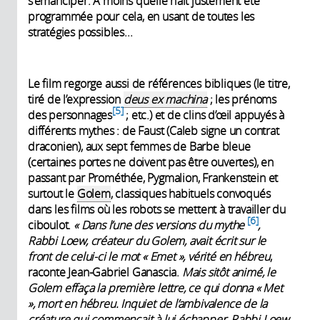
s'émanciper. À moins qu’elle n’ait justement été
programmée pour cela, en usant de toutes les
stratégies possibles...
Le film regorge aussi de références bibliques (le titre,
tiré de l’expression
deus ex machina
; les prénoms
5
des personnages
; etc.) et de clins d’œil appuyés à
différents mythes : de Faust (Caleb signe un contrat
draconien), aux sept femmes de Barbe bleue
(certaines portes ne doivent pas être ouvertes), en
passant par Prométhée, Pygmalion, Frankenstein et
surtout le
Golem
, classiques habituels convoqués
dans les films où les robots se mettent à travailler du
6
ciboulot.
«
Dans l’une des versions du mythe
,
Rabbi Loew, créateur du Golem,
avait écrit sur le
front de celui-ci le mot «
Emet
», vérité en hébreu
,
raconte Jean-Gabriel Ganascia.
Mais
sitôt animé, le
Golem effaça la première lettre, ce qui donna «
Met
», mort en hébreu. Inquiet de l’ambivalence de la
créature qui commençait à lui échapper, Rabbi Loew