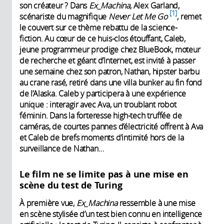
son créateur ? Dans
Ex_Machina
, Alex Garland,
1
scénariste du magnifique
Never Let Me Go
, remet
le couvert sur ce thème rebattu de la science-
fiction. Au cœur de ce huis-clos étouffant, Caleb,
jeune programmeur prodige chez BlueBook, moteur
de recherche et géant d’Internet, est invité à passer
une semaine chez son patron, Nathan, hipster barbu
au crane rasé, retiré dans une villa bunker au fin fond
de l’Alaska. Caleb y participera à une expérience
unique : interagir avec Ava, un troublant robot
féminin. Dans la forteresse high-tech truffée de
caméras, de courtes pannes d’électricité offrent à Ava
et Caleb de brefs moments d’intimité hors de la
surveillance de Nathan…
Le film ne se limite pas à une mise en
scène du test de Turing
À première vue,
Ex_Machina
ressemble à une mise
en scène stylisée d’un test bien connu en intelligence