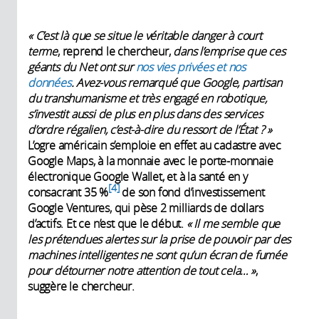
«
C’est là que se situe le véritable danger à court
terme
, reprend le chercheur,
dans l’emprise que ces
géants du Net ont sur
nos vies privées et nos
données
. Avez-vous remarqué que Google, partisan
du transhumanisme et très engagé en robotique,
s’investit aussi de plus en plus dans des services
d’ordre régalien, c’est-à-dire du ressort de l’État
?
»
L’ogre américain s’emploie en effet au cadastre avec
Google Maps, à la monnaie avec le porte-monnaie
électronique Google Wallet, et à la santé en y
4
consacrant 35 %
de son fond d’investissement
Google Ventures, qui pèse 2 milliards de dollars
d’actifs. Et ce n’est que le début.
«
Il me semble que
les prétendues alertes sur la prise de pouvoir par des
machines intelligentes ne sont qu’un écran de fumée
pour détourner notre attention de tout cela…
»
,
suggère le chercheur.