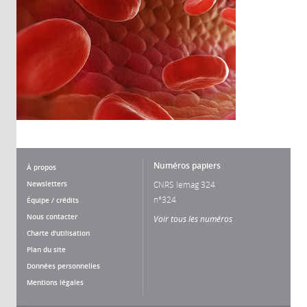
Numéros papiers
À propos
Newsletters
CNRS lemag 324
n°324
Équipe / crédits
Nous contacter
Voir tous les numéros
Charte d'utilisation
Plan du site
Données personnelles
Mentions légales