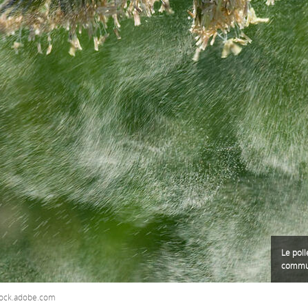
Le poll
commun
tock.adobe.com