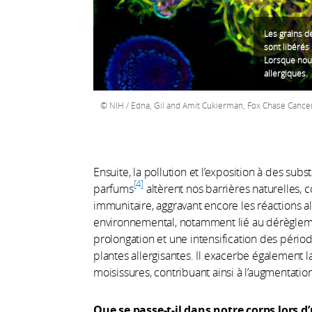
Les grains d
sont libérés
Lorsque nous
allergiques.
NIH / Edna, Gil and Amit Cukierman, Fox Chase Cancer
Ensuite, la pollution et l’exposition à des sub
4
parfums
altèrent nos barrières naturelles,
immunitaire, aggravant encore les réactions al
environnemental, notamment lié au dérègleme
prolongation et une intensification des pério
plantes allergisantes. Il exacerbe également la 
moisissures, contribuant ainsi à l’augmentation
Que se passe-t-il dans notre corps lors d