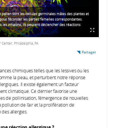
e pollen sont les cellules germinales mâles des plantes et
 pour féconder les parties femelles correspondantes.
 les inhalons, ils peuvent déclencher des réactions
 Center, Philadelphia, PA
Partager
stances chimiques telles que les lessives ou les
 comme la peau, et perturbent notre réponse
lergiques. Il existe également un facteur
nt climatique. Ce dernier favorise une
des de pollinisation, l’émergence de nouvelles
pollution de l’air et la prolifération de
 des allergies.
’une réaction allergique ?