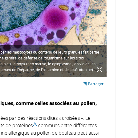
n par les mastocytes du contenu de leurs granules fait partie
 général de défense de l’organisme sur les sites
en bleu, le noyau ; en mauve, le cytoplasme ; en violet, les
tenant de l'héparine, de l'histamine et de la sérotonine).
Partager
rgiques, comme celles associées au pollen,
vées par des réactions dites « croisées ». Le
5
ts de protéines
communs entre différentes
nne allergique au pollen de bouleau peut aussi