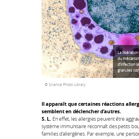
La libératio
du mécanisme
d’infection (
granules con
Science Photo Library
Il apparaît que certaines réactions alle
semblent en déclencher d’autres.
S. L.
En effet, les allergies peuvent être aggra
système immunitaire reconnaît des petits bou
familles d’allergènes. Par exemple, une perso