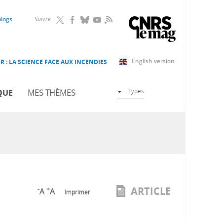
RSS
blogs
Suivre
English version
R : LA SCIENCE FACE AUX INCENDIES
Types
QUE
MES THÈMES
ARTICLE
-
+
A
A
Imprimer