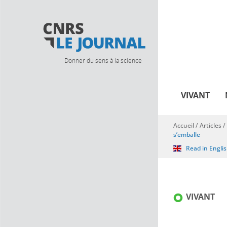
Donner du sens à la science
VIVANT
Accueil
/
Articles
/
Vous êtes ici
s’emballe
Read in Engli
VIVANT