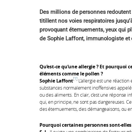
Des millions de personnes redoutent 
titillent nos voies respiratoires jusq
provoquant éternuements, yeux qui p
de Sophie Laffont, immunologiste et 
Qu’est-ce qu’une allergie ? Et pourquoi c
éléments comme le pollen ?
1
Sophie Laffont
L’allergie est une réactio
substances normalement inoffensives appelées
ou des aliments. En clair, c’est une réponse
qui, en principe, ne sont pas dangereuses.
des éternuements, des démangeaisons, ou enc
Pourquoi certaines personnes sont-elles 
S. L.
Il existe une combinaison de facteurs g