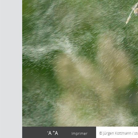
-
+
A
A
Jürgen Kottmann / s
Imprimer