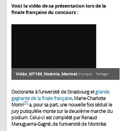
Voici la vidéo de sa présentation lors de la
finale française du concours
:
Vidéo_MT180_Noémie_Mermet
À propos
Partager
À propos
Doctorante à l’université de Strasbourg et
grande
gagnante de la finale française
, Marie-Charlotte
2
Morin
a, pour sa part, une nouvelle fois séduit le
jury puisqu’elle monte sur la deuxième marche du
Année de
Description:
podium. Celui-ci est complété par Renaud
production:
Vidéo de Noémie Mermet, lors du la
Manuguerra-Gagné, de l’université de Montréal.
finale française du concours
2014