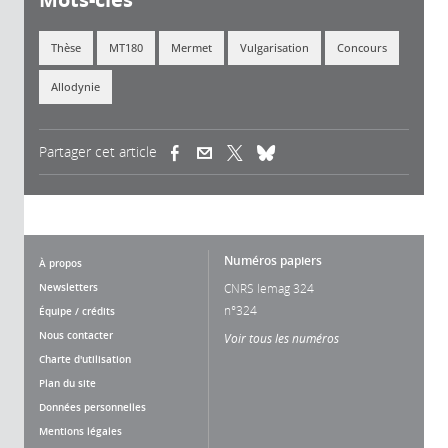
Thèse
MT180
Mermet
Vulgarisation
Concours
Allodynie
Partager cet article
(link is external)
(link is external)
(link is external)
Numéros papiers
À propos
Newsletters
CNRS lemag 324
n°324
Équipe / crédits
Nous contacter
Voir tous les numéros
Charte d'utilisation
Plan du site
Données personnelles
Mentions légales