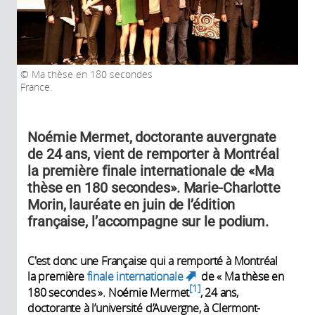
Ma thèse en 180 secondes
France.
Noémie Mermet, doctorante auvergnate
de 24 ans, vient de remporter à Montréal
la première finale internationale de «Ma
thèse en 180 secondes». Marie-Charlotte
Morin, lauréate en juin de l’édition
française, l’accompagne sur le podium.
C'est donc une Française qui a remporté à Montréal
la première
finale internationale
de « Ma thèse en
(link is external)
1
180 secondes ». Noémie Mermet
, 24 ans,
doctorante à l’université d’Auvergne, à Clermont-