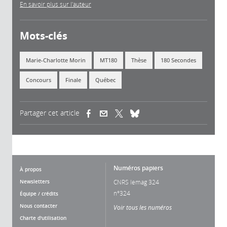
En savoir plus sur l'auteur
Mots-clés
Marie-Charlotte Morin
MT180
Thèse
180 Secondes
Concours
Finale
Québec
Partager cet article
(link is external)
(link is external)
(link is external)
Numéros papiers
À propos
Newsletters
CNRS lemag 324
n°324
Équipe / crédits
Nous contacter
Voir tous les numéros
Charte d'utilisation