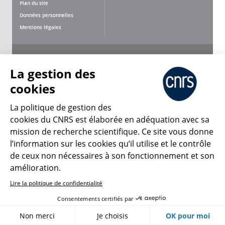
Plan du site
Données personnelles
Mentions légales
Nous suivre
Partager
La gestion des
cookies
La politique de gestion des
cookies du CNRS est élaborée en adéquation avec sa
mission de recherche scientifique. Ce site vous donne
CNRS Le Mag
l’information sur les cookies qu’il utilise et le contrôle
de ceux non nécessaires à son fonctionnement et son
© 2026, CNRS
amélioration.
Lire la politique de confidentialité
Créer un compte
Se connecter
Accessibilité : non conforme
Consentements certifiés par
Gestion des cookies
Non merci
Je choisis
OK pour moi