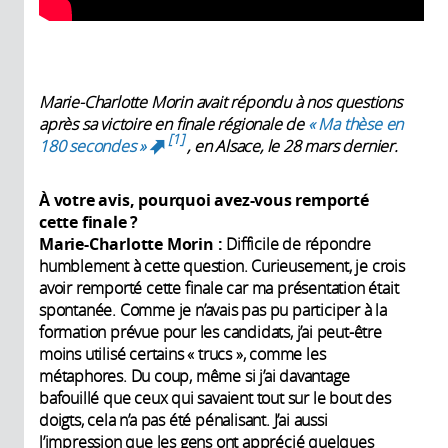
Marie-Charlotte Morin avait répondu à nos questions
après sa victoire en finale régionale de
« Ma thèse en
1
180 secondes »
, en Alsace, le 28 mars dernier.
(link is external)
À votre avis, pourquoi avez-vous remporté
cette finale
?
Marie-Charlotte Morin :
Difficile de répondre
humblement à cette question. Curieusement, je crois
avoir remporté cette finale car ma présentation était
spontanée. Comme je n’avais pas pu participer à la
formation prévue pour les candidats, j’ai peut-être
moins utilisé certains « trucs », comme les
métaphores. Du coup, même si j’ai davantage
bafouillé que ceux qui savaient tout sur le bout des
doigts, cela n’a pas été pénalisant. J’ai aussi
l’impression que les gens ont apprécié quelques