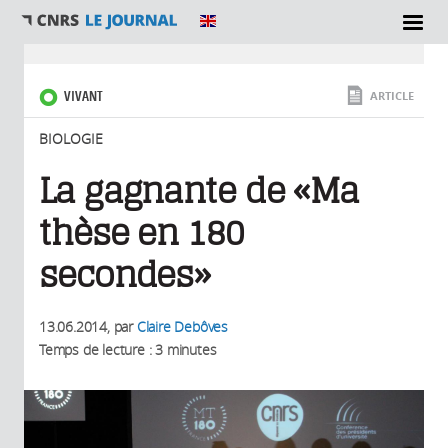
SECTIONS
Vous êtes ici
VIVANT
ARTICLE
BIOLOGIE
La gagnante de «Ma
thèse en 180
secondes»
13.06.2014
, par
Claire Debôves
Temps de lecture : 3 minutes