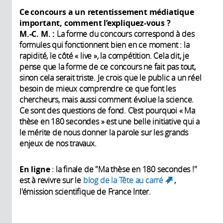
Ce concours a un retentissement médiatique
important, comment l’expliquez-vous
?
M.-C. M.
:
La forme du concours correspond à des
formules qui fonctionnent bien en ce moment : la
rapidité, le côté « live », la compétition. Cela dit, je
pense que la forme de ce concours ne fait pas tout,
sinon cela serait triste. Je crois que le public a un réel
besoin de mieux comprendre ce que font les
chercheurs, mais aussi comment évolue la science.
Ce sont des questions de fond. C’est pourquoi « Ma
thèse en 180 secondes » est une belle initiative qui a
le mérite de nous donner la parole sur les grands
enjeux de nos travaux.
En ligne
: la finale de "Ma thèse en 180 secondes !"
est à revivre sur le
blog de la Tête au carré
,
(link is
l'émission scientifique de France Inter.
external)