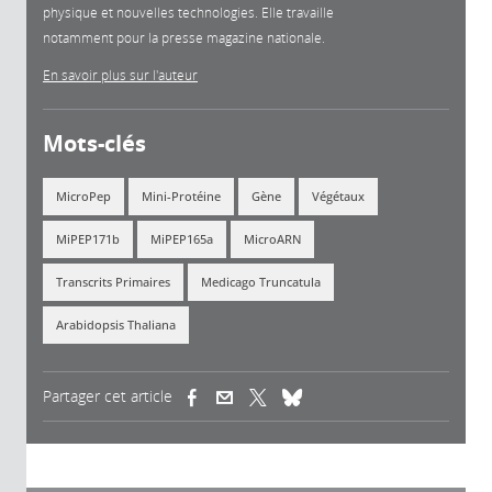
physique et nouvelles technologies. Elle travaille
notamment pour la presse magazine nationale.
En savoir plus sur l'auteur
Mots-clés
MicroPep
Mini-Protéine
Gène
Végétaux
MiPEP171b
MiPEP165a
MicroARN
Transcrits Primaires
Medicago Truncatula
Arabidopsis Thaliana
Partager cet article
(link is external)
(link is external)
(link is external)