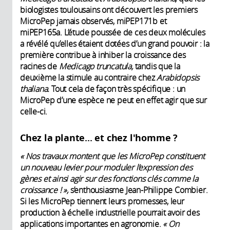
biologistes toulousains ont découvert les premiers
MicroPep jamais observés, miPEP171b et
miPEP165a. L’étude poussée de ces deux molécules
a révélé qu’elles étaient dotées d’un grand pouvoir : la
première contribue à inhiber la croissance des
racines de
Medicago truncatula,
tandis que la
deuxième la stimule au contraire chez
Arabidopsis
thaliana.
Tout cela de façon très spécifique : un
MicroPep d’une espèce ne peut en effet agir que sur
celle-ci.
Chez la plante... et chez l'homme ?
« Nos travaux montent que les MicroPep constituent
un nouveau levier pour moduler l’expression des
gènes et ainsi agir sur des fonctions clés comme la
croissance ! »,
s’enthousiasme Jean-Philippe Combier.
Si les MicroPep tiennent leurs promesses, leur
production à échelle industrielle pourrait avoir des
applications importantes en agronomie.
« On