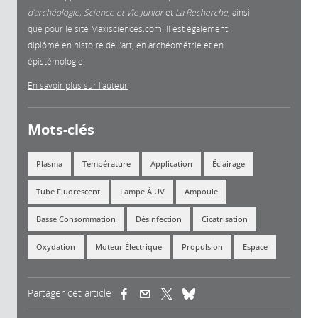
d’archéologie, Science et Vie Junior
et
La
Recherche,
ainsi
que pour le site Maxisciences.com. Il est également
diplômé en histoire de l’art, en archéométrie et en
épistémologie.
En savoir plus sur l'auteur
Mots-clés
Plasma
Température
Application
Éclairage
Tube Fluorescent
Lampe À UV
Ampoule
Basse Consommation
Désinfection
Cicatrisation
Oxydation
Moteur Électrique
Propulsion
Espace
Partager cet article
(link is external)
(link is external)
(link is external)