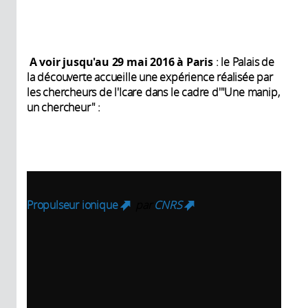
A voir
jusqu'au 29 mai 2016 à Paris
: le Palais de
la découverte accueille une expérience réalisée par
les chercheurs de l'Icare dans le cadre d'"Une manip,
un chercheur" :
Propulseur ionique
par
CNRS
(link is external)
(link is external)