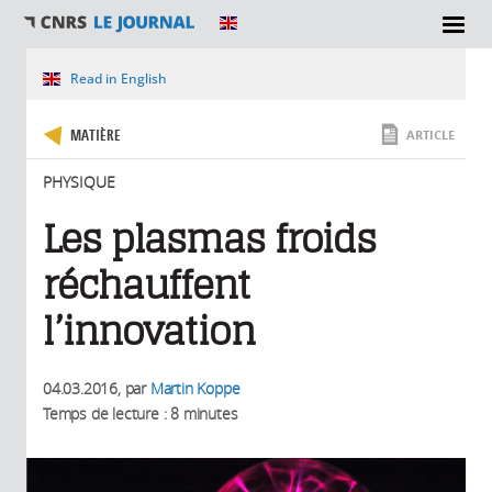
SECTIONS
Vous êtes ici
Read in English
MATIÈRE
ARTICLE
PHYSIQUE
Les plasmas froids
réchauffent
l’innovation
04.03.2016
, par
Martin Koppe
Temps de lecture : 8 minutes