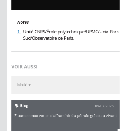
Notes
1.
Unité CNRS/École polytechnique/UPMC/Univ. Paris
Sud/Observatoire de Paris.
VOIR AUSSI
Matière
Blog
09/07/2026
Fluorescence verte : s’affranchir du pétrole grâce au vivant