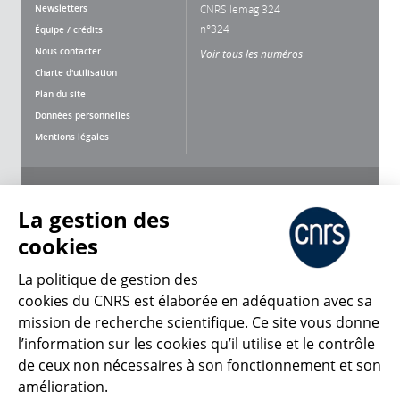
Newsletters
CNRS lemag 324
n°324
Équipe / crédits
Nous contacter
Voir tous les numéros
Charte d'utilisation
Plan du site
Données personnelles
Mentions légales
Nous suivre
Partager
La gestion des
cookies
La politique de gestion des
cookies du CNRS est élaborée en adéquation avec sa
mission de recherche scientifique. Ce site vous donne
CNRS Le Mag
l’information sur les cookies qu’il utilise et le contrôle
de ceux non nécessaires à son fonctionnement et son
© 2026, CNRS
amélioration.