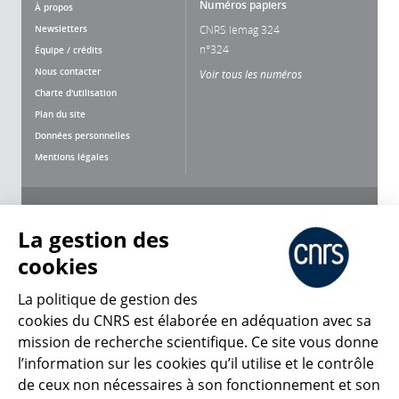
Numéros papiers
À propos
Newsletters
CNRS lemag 324
n°324
Équipe / crédits
Nous contacter
Voir tous les numéros
Charte d'utilisation
Plan du site
Données personnelles
Mentions légales
Nous suivre
Partager
La gestion des
cookies
La politique de gestion des
cookies du CNRS est élaborée en adéquation avec sa
CNRS Le Mag
mission de recherche scientifique. Ce site vous donne
l’information sur les cookies qu’il utilise et le contrôle
de ceux non nécessaires à son fonctionnement et son
© 2026, CNRS