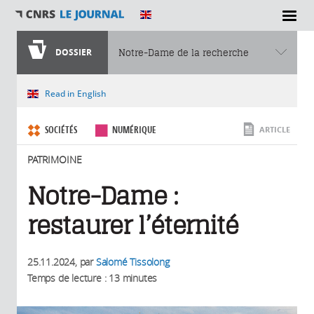
SECTIONS
DOSSIER
Notre-Dame de la recherche
Vous êtes ici
Read in English
SOCIÉTÉS
NUMÉRIQUE
ARTICLE
PATRIMOINE
Notre-Dame :
restaurer l’éternité
25.11.2024
, par
Salomé Tissolong
Temps de lecture : 13 minutes