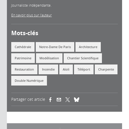
Journaliste indépendante.
En savoir plus sur l'auteur
Mots-clés
Cathédrale
Notre-Dame De Paris
Architecture
Patrimoine
Modélisation
Chantier Scientifique
Restauration
Incendie
Aïoli
Téléport
Charpente
Double Numérique
Partager cet article
(link is external)
(link is external)
(link is external)