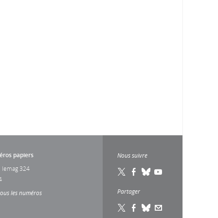
ros papiers
Nous suivre
 lemag 324
4
Partager
tous les numéros