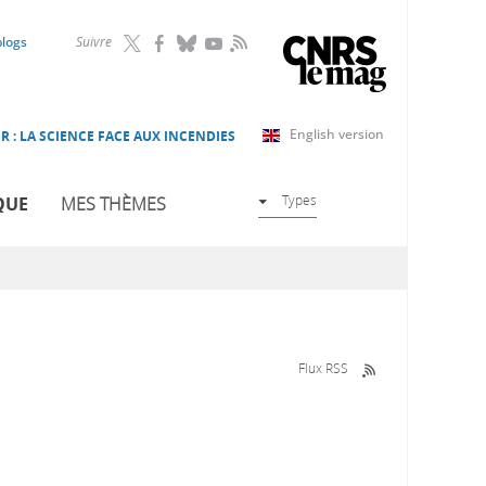
RSS
blogs
Suivre
English version
R : LA SCIENCE FACE AUX INCENDIES
Types
QUE
MES THÈMES
Flux RSS