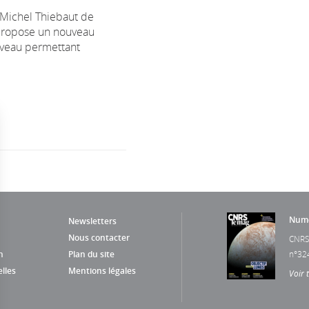
 Michel Thiebaut de
 propose un nouveau
veau permettant
Numé
Newsletters
Nous contacter
CNRS
n
Plan du site
n°32
lles
Mentions légales
Voir 