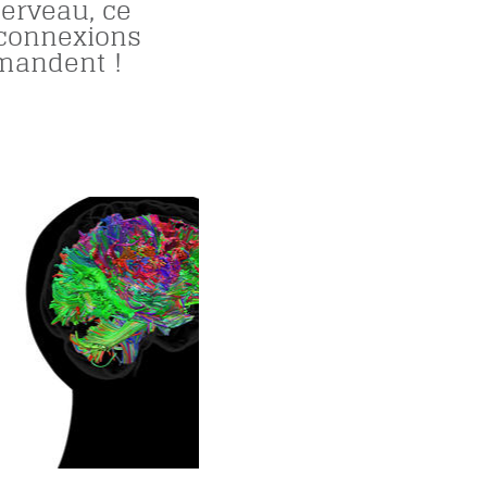
cerveau, ce
 connexions
mandent !