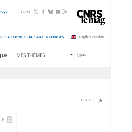
RSS
blogs
Suivre
English version
R : LA SCIENCE FACE AUX INCENDIES
Types
QUE
MES THÈMES
Flux RSS
LE