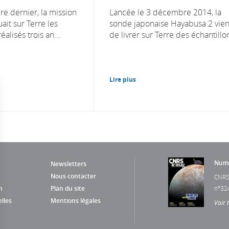
e dernier, la mission
Lancée le 3 décembre 2014, la
uait sur Terre les
sonde japonaise Hayabusa 2 vien
alisés trois an...
de livrer sur Terre des échantillon
Lire plus
Numé
Newsletters
Nous contacter
CNRS
n
Plan du site
n°32
lles
Mentions légales
Voir 