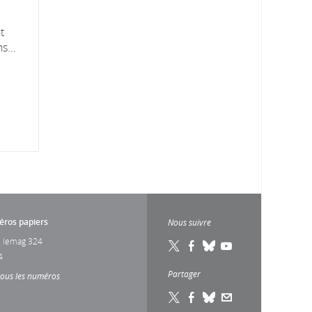
t
s...
ros papiers
Nous suivre
 lemag 324
4
Partager
tous les numéros