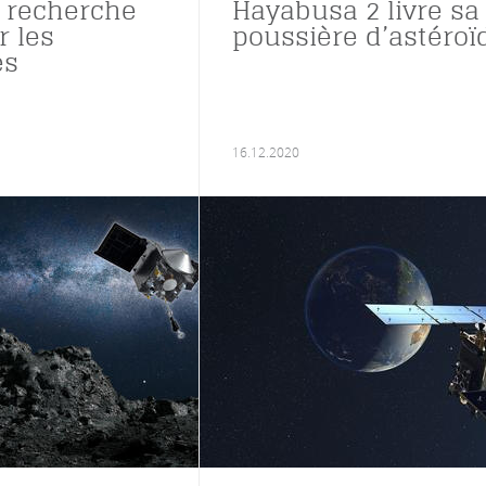
 recherche
Hayabusa 2 livre sa
r les
poussière d’astéroï
es
16.12.2020