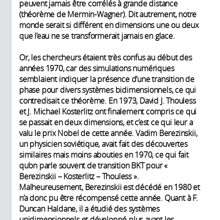
peuvent jamais être corrélés à grande distance
(théorème de Mermin-Wagner). Dit autrement, notre
monde serait si différent en dimensions une ou deux
que l’eau ne se transformerait jamais en glace.
Or, les chercheurs étaient très confus au début des
années 1970, car des simulations numériques
semblaient indiquer la présence d’une transition de
phase pour divers systèmes bidimensionnels, ce qui
contredisait ce théorème. En 1973, David J. Thouless
et J. Michael Kosterlitz ont finalement compris ce qui
se passait en deux dimensions, et c’est ce qui leur a
valu le prix Nobel de cette année. Vadim Berezinskii,
un physicien soviétique, avait fait des découvertes
similaires mais moins abouties en 1970, ce qui fait
qu’on parle souvent de transition BKT pour «
Berezinskii – Kosterlitz – Thouless ».
Malheureusement, Berezinskii est décédé en 1980 et
n’a donc pu être récompensé cette année. Quant à F.
Duncan Haldane, il a étudié des systèmes
unidimensionnels et développé plus avant les