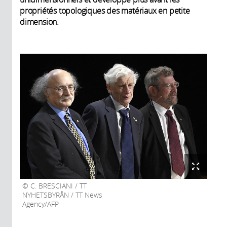
propriétés topologiques des matériaux en petite
dimension.
C. BRESCIANI / TT
NYHETSBYRÅN / TT News
Agency/AFP