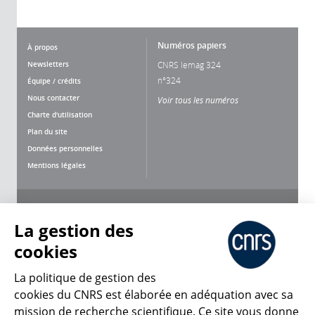
Numéros papiers
À propos
Newsletters
CNRS lemag 324
n°324
Équipe / crédits
Nous contacter
Voir tous les numéros
Charte d'utilisation
Plan du site
Données personnelles
Mentions légales
Nous suivre
Partager
La gestion des
cookies
La politique de gestion des
cookies du CNRS est élaborée en adéquation avec sa
mission de recherche scientifique. Ce site vous donne
CNRS Le Mag