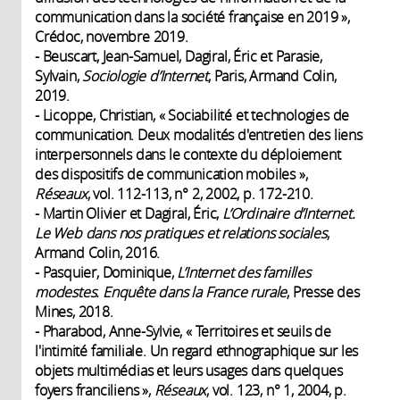
communication dans la société française en 2019 »,
Crédoc, novembre 2019.
- Beuscart, Jean-Samuel, Dagiral, Éric et Parasie,
Sylvain,
Sociologie d’Internet
, Paris, Armand Colin,
2019.
- Licoppe, Christian, « Sociabilité et technologies de
communication. Deux modalités d'entretien des liens
interpersonnels dans le contexte du déploiement
des dispositifs de communication mobiles »,
Réseaux
, vol. 112-113, n° 2, 2002, p. 172-210.
- Martin Olivier et Dagiral, Éric,
L’Ordinaire d’Internet.
Le Web dans nos pratiques et relations sociales
,
Armand Colin, 2016.
- Pasquier, Dominique,
L’Internet des familles
modestes. Enquête dans la France rurale
, Presse des
Mines, 2018.
- Pharabod, Anne-Sylvie, « Territoires et seuils de
l'intimité familiale. Un regard ethnographique sur les
objets multimédias et leurs usages dans quelques
foyers franciliens »,
Réseaux
, vol. 123, n° 1, 2004, p.