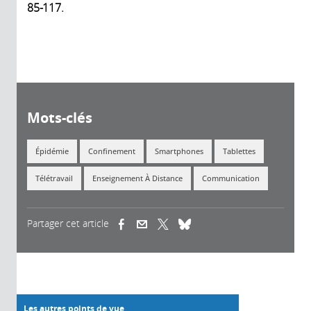
85-117.
Mots-clés
Épidémie
Confinement
Smartphones
Tablettes
Télétravail
Enseignement À Distance
Communication
Partager cet article
(link is external)
(link is external)
(link is external)
Les autres points de vue