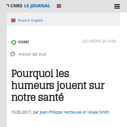
Vous êtes ici
Read in English
LES INÉDITS DU CNRS
VIVANT
POINT DE VUE
Pourquoi les
humeurs jouent sur
notre santé
15.05.2017
, par
Jean-Philippe Herbeuval et Nikaïa Smith