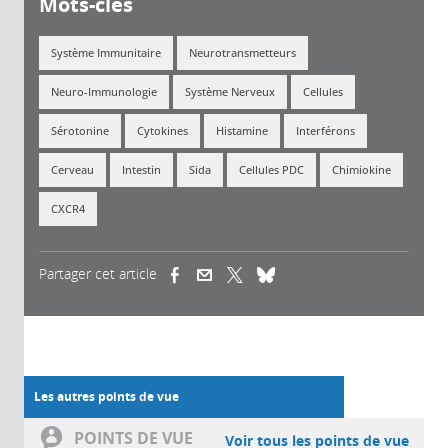
Mots-clés
Système Immunitaire
Neurotransmetteurs
Neuro-Immunologie
Système Nerveux
Cellules
Sérotonine
Cytokines
Histamine
Interférons
Cerveau
Intestin
Sida
Cellules PDC
Chimiokine
CXCR4
Partager cet article
(link is external)
(link is external)
(link is external)
Les autres points de vue
POINTS DE VUE
Voir tous les points de vue