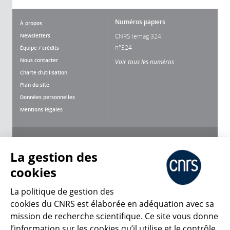
Numéros papiers
À propos
Newsletters
CNRS lemag 324
n°324
Équipe / crédits
Nous contacter
Voir tous les numéros
Charte d'utilisation
Plan du site
Données personnelles
Mentions légales
Nous suivre
Partager
La gestion des
cookies
La politique de gestion des
cookies du CNRS est élaborée en adéquation avec sa
CNRS Le Mag
mission de recherche scientifique. Ce site vous donne
l’information sur les cookies qu’il utilise et le contrôle