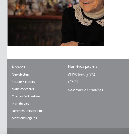
Numéros papiers
À propos
Newsletters
CNRS lemag 324
n°324
Équipe / crédits
Nous contacter
Voir tous les numéros
Charte d'utilisation
Plan du site
Données personnelles
Mentions légales