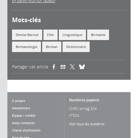
En savoir plus sur l'auteur
Mots-clés
Denise Bernot
Film
Linguistique
Birmanie
Birmanologie
Birman
Dictionnaire
Partager cet article
(link is external)
(link is external)
(link is external)
Numéros papiers
À propos
Newsletters
CNRS lemag 324
n°324
Équipe / crédits
Nous contacter
Voir tous les numéros
Charte d'utilisation
Plan du site