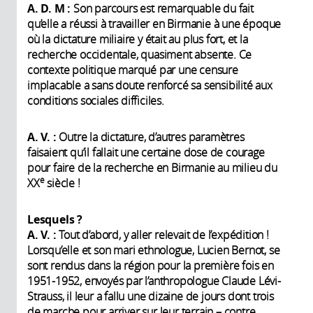
A. D. M :
Son parcours est remarquable du fait
qu’elle a réussi à travailler en Birmanie à une époque
où la dictature miliaire y était au plus fort, et la
recherche occidentale, quasiment absente. Ce
contexte politique marqué par une censure
implacable a sans doute renforcé sa sensibilité aux
conditions sociales difficiles.
A. V. :
Outre la dictature, d’autres paramètres
faisaient qu’il fallait une certaine dose de courage
pour faire de la recherche en Birmanie au milieu du
e
XX
siècle !
Lesquels
?
A. V. :
Tout d’abord, y aller relevait de l’expédition !
Lorsqu’elle et son mari ethnologue, Lucien Bernot, se
sont rendus dans la région pour la première fois en
1951-1952, envoyés par l’anthropologue Claude Lévi-
Strauss, il leur a fallu une dizaine de jours dont trois
de marche pour arriver sur leur terrain – contre